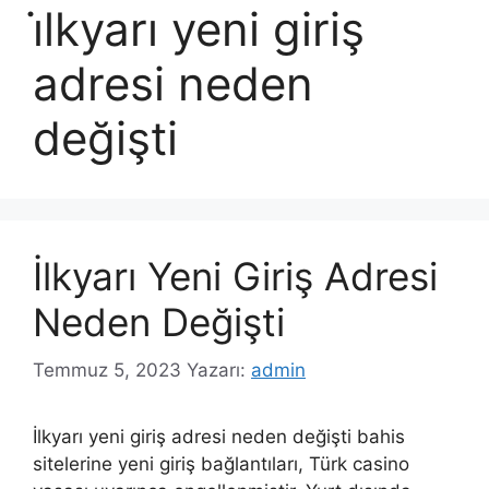
i̇lkyarı yeni giriş
adresi neden
değişti
İlkyarı Yeni Giriş Adresi
Neden Değişti
Temmuz 5, 2023
Yazarı:
admin
İlkyarı yeni giriş adresi neden değişti bahis
sitelerine yeni giriş bağlantıları, Türk casino