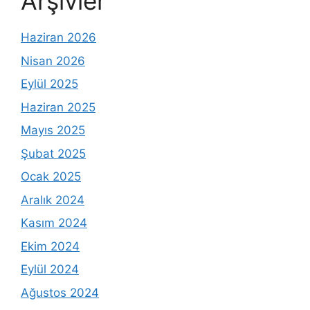
Arşivler
Haziran 2026
Nisan 2026
Eylül 2025
Haziran 2025
Mayıs 2025
Şubat 2025
Ocak 2025
Aralık 2024
Kasım 2024
Ekim 2024
Eylül 2024
Ağustos 2024