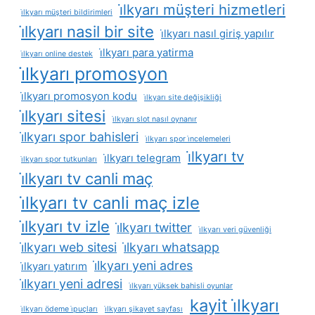
i̇lkyarı müşteri hizmetleri
i̇lkyarı müşteri bildirimleri
i̇lkyarı nasil bir site
i̇lkyarı nasıl giriş yapılır
i̇lkyarı para yatirma
i̇lkyarı online destek
i̇lkyarı promosyon
i̇lkyarı promosyon kodu
i̇lkyarı site değişikliği
i̇lkyarı sitesi
i̇lkyarı slot nasıl oynanır
i̇lkyarı spor bahisleri
i̇lkyarı spor i̇ncelemeleri
i̇lkyarı tv
i̇lkyarı telegram
i̇lkyarı spor tutkunları
i̇lkyarı tv canli maç
i̇lkyarı tv canli maç izle
i̇lkyarı tv izle
i̇lkyarı twitter
i̇lkyarı veri güvenliği
i̇lkyarı web sitesi
i̇lkyarı whatsapp
i̇lkyarı yeni adres
i̇lkyarı yatırım
i̇lkyarı yeni adresi
i̇lkyarı yüksek bahisli oyunlar
kayit i̇lkyarı
i̇lkyarı ödeme i̇puçları
i̇lkyarı şikayet sayfası