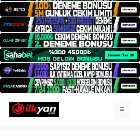
İçeriğe
atla
Menü