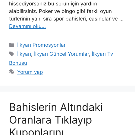
hissediyorsanız bu sorun için yardım
alabilirsiniz. Poker ve bingo gibi farklı oyun
türlerinin yanı sıra spor bahisleri, casinolar ve …
Devamını oku…
Kategoriler
İlkyarı Promosyonlar
Etiketler
İlkyarı
,
İlkyarı Güncel Yorumlar
,
İlkyarı Tv
Bonusu
Yorum yap
Bahislerin Altındaki
Oranlara Tıklayıp
Kuponlarını