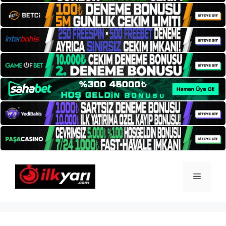
İçeriğe
atla
Menü