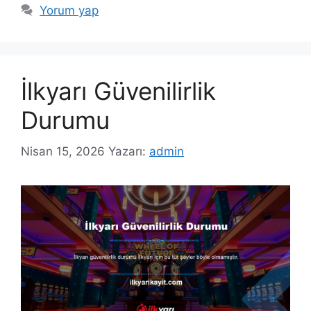
Yorum yap
İlkyarı Güvenilirlik
Durumu
Nisan 15, 2026
Yazarı:
admin