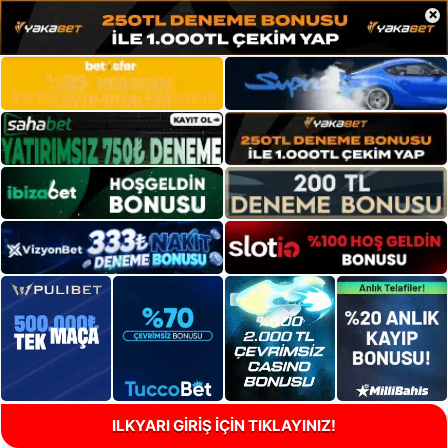
×
ILKYARI GİRİŞ İÇİN TIKLAYINIZ!