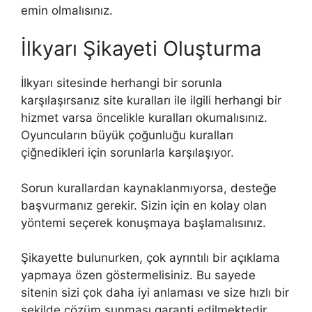
emin olmalısınız.
İlkyarı Şikayeti Oluşturma
İlkyarı sitesinde herhangi bir sorunla
karşılaşırsanız site kuralları ile ilgili herhangi bir
hizmet varsa öncelikle kuralları okumalısınız.
Oyuncuların büyük çoğunluğu kuralları
çiğnedikleri için sorunlarla karşılaşıyor.
Sorun kurallardan kaynaklanmıyorsa, desteğe
başvurmanız gerekir. Sizin için en kolay olan
yöntemi seçerek konuşmaya başlamalısınız.
Şikayette bulunurken, çok ayrıntılı bir açıklama
yapmaya özen göstermelisiniz. Bu sayede
sitenin sizi çok daha iyi anlaması ve size hızlı bir
şekilde çözüm sunması garanti edilmektedir.