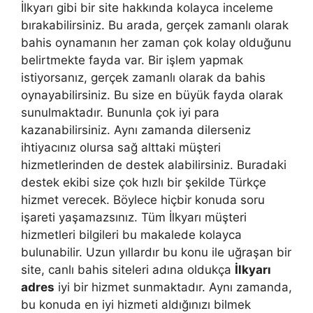
İlkyarı gibi bir site hakkında kolayca inceleme
bırakabilirsiniz. Bu arada, gerçek zamanlı olarak
bahis oynamanın her zaman çok kolay olduğunu
belirtmekte fayda var. Bir işlem yapmak
istiyorsanız, gerçek zamanlı olarak da bahis
oynayabilirsiniz. Bu size en büyük fayda olarak
sunulmaktadır. Bununla çok iyi para
kazanabilirsiniz. Aynı zamanda dilerseniz
ihtiyacınız olursa sağ alttaki müşteri
hizmetlerinden de destek alabilirsiniz. Buradaki
destek ekibi size çok hızlı bir şekilde Türkçe
hizmet verecek. Böylece hiçbir konuda soru
işareti yaşamazsınız. Tüm İlkyarı müşteri
hizmetleri bilgileri bu makalede kolayca
bulunabilir. Uzun yıllardır bu konu ile uğraşan bir
site, canlı bahis siteleri adına oldukça
İlkyarı
adres
iyi bir hizmet sunmaktadır. Aynı zamanda,
bu konuda en iyi hizmeti aldığınızı bilmek