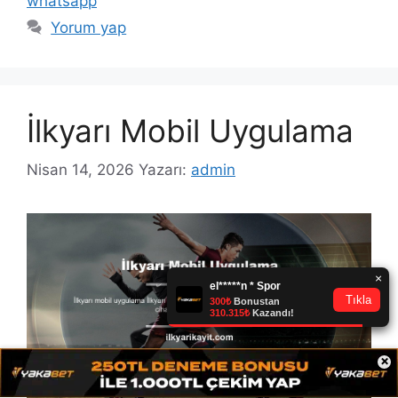
whatsapp
Yorum yap
İlkyarı Mobil Uygulama
Nisan 14, 2026
Yazarı:
admin
×