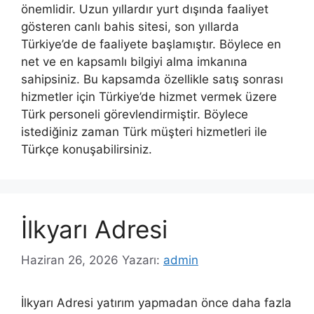
önemlidir. Uzun yıllardır yurt dışında faaliyet
gösteren canlı bahis sitesi, son yıllarda
Türkiye’de de faaliyete başlamıştır. Böylece en
net ve en kapsamlı bilgiyi alma imkanına
sahipsiniz. Bu kapsamda özellikle satış sonrası
hizmetler için Türkiye’de hizmet vermek üzere
Türk personeli görevlendirmiştir. Böylece
istediğiniz zaman Türk müşteri hizmetleri ile
Türkçe konuşabilirsiniz.
İlkyarı Adresi
Haziran 26, 2026
Yazarı:
admin
İlkyarı Adresi yatırım yapmadan önce daha fazla