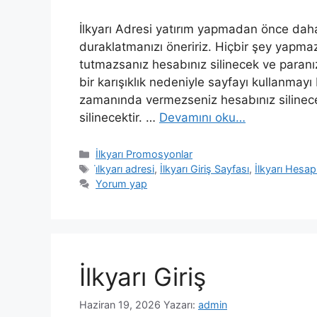
İlkyarı Adresi yatırım yapmadan önce daha f
duraklatmanızı öneririz. Hiçbir şey yapmaz
tutmazsanız hesabınız silinecek ve paranı
bir karışıklık nedeniyle sayfayı kullanmayı
zamanında vermezseniz hesabınız silinecek
silinecektir. …
Devamını oku…
Kategoriler
İlkyarı Promosyonlar
Etiketler
i̇lkyarı adresi
,
İlkyarı Giriş Sayfası
,
İlkyarı Hesap
Yorum yap
İlkyarı Giriş
Haziran 19, 2026
Yazarı:
admin