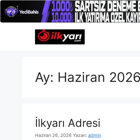
İçeriğe
atla
Ay:
Haziran 202
İlkyarı Adresi
Haziran 26, 2026
Yazarı:
admin