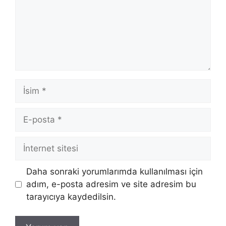
İsim
E-
posta
İnternet
sitesi
Daha sonraki yorumlarımda kullanılması için
adım, e-posta adresim ve site adresim bu
tarayıcıya kaydedilsin.