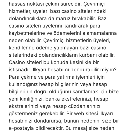
hassas noktası çekim sürecidir. Çevrimiçi
hizmetler, üyeleri bazı casino sitelerindeki
dolandırıcılıklara da maruz bırakabilir. Bazı
casino siteleri üyelerini kandırarak para
kaybetmelerine ve ödemelerini alamamalarına
neden olabilir. Çevrimiçi hizmetlerin üyeleri,
kendilerine ödeme yapmayan bazı casino
sitelerindeki dolandırıcılıkların kurbanı olabilir.
Casino siteleri bu konuda kesinlikle bir
istisnadır. İlkyarı hesabımı dondurabilir miyim?
Para çekme ve para yatırma işlemleri için
kullandığınız hesap bilgilerinin veya hesap
bilgilerinin doğru olduğunu kanıtlamak için bize
yeni kimliğinizi, banka ekstrelerinizi, hesap
ekstrelerinizi veya hesap cüzdanlarınızı
göstermeniz gerekebilir. Bir web sitesi İlkyarı
hesabınızı dondurursa, bunun nedenini size bir
e-postayla bildirecektir. Bu mesaj size neden