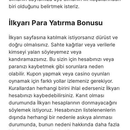
biri olduğunu belirtmek isteriz.
İlkyarı Para Yatırma Bonusu
İlkyarı sayfasına katılmak istiyorsanız dürüst ve
doğru olmalısınız. Sahte kağıtlar veya verilerle
kimseyi yalan söyleyemez veya
kandıramazsınız. Bu sizin için hesabınızı veya
paranızı kaybetmek gibi sorunlara neden
olabilir. Kupon yapmak veya casino oyunları
oynamak için farklı yollar izlemeniz gerekiyor.
Kurallardan herhangi birini ihlal ederseniz İlkyarı
hesabınızı kaybedebilirsiniz. Kanıt olması
durumunda İlkyarı hesaplarının donmayacağını
söylemek istiyoruz. Hesabınızın listelenenlerin
dışında herhangi bir nedenle askıya alınması
durumunda, bunun nedeni hakkında daha fazla