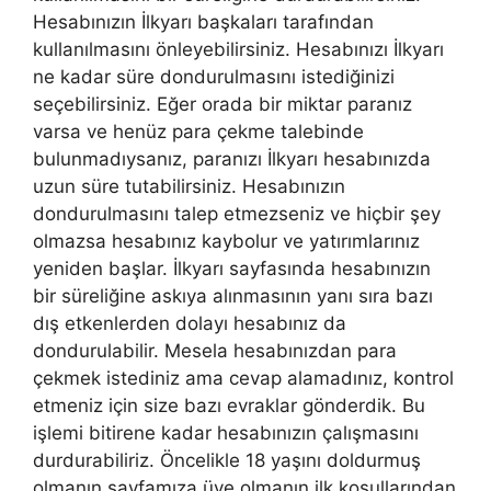
Hesabınızın İlkyarı başkaları tarafından
kullanılmasını önleyebilirsiniz. Hesabınızı İlkyarı
ne kadar süre dondurulmasını istediğinizi
seçebilirsiniz. Eğer orada bir miktar paranız
varsa ve henüz para çekme talebinde
bulunmadıysanız, paranızı İlkyarı hesabınızda
uzun süre tutabilirsiniz. Hesabınızın
dondurulmasını talep etmezseniz ve hiçbir şey
olmazsa hesabınız kaybolur ve yatırımlarınız
yeniden başlar. İlkyarı sayfasında hesabınızın
bir süreliğine askıya alınmasının yanı sıra bazı
dış etkenlerden dolayı hesabınız da
dondurulabilir. Mesela hesabınızdan para
çekmek istediniz ama cevap alamadınız, kontrol
etmeniz için size bazı evraklar gönderdik. Bu
işlemi bitirene kadar hesabınızın çalışmasını
durdurabiliriz. Öncelikle 18 yaşını doldurmuş
olmanın sayfamıza üye olmanın ilk koşullarından