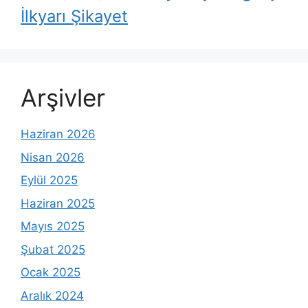
İlkyarı Şikayet
Arşivler
Haziran 2026
Nisan 2026
Eylül 2025
Haziran 2025
Mayıs 2025
Şubat 2025
Ocak 2025
Aralık 2024