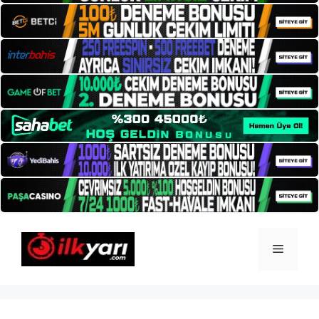
İçeriğe
atla
Menü