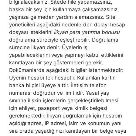
bilgi alacaksınız. Sitede hile yapamazsınız,
başka bir şey için kullanmaya çalışamazsınız,
yaşınıza gelmeden yardım alamazsınız. Site
yöneticileri aşağıdaki nedenlerden dolayı hesap
dosyası isteklerini
İlkyarı para yatırma bonusu
doğrulama süreciyle eşleştirebilir. Doğrulama
sürecine İlkyarı denir. Üyelerin işi
yapabileceklerini veya yapmayı kabul ettiklerini
kanıtlayan bir şey göstermeleri gerekir.
Dokümanlarda aşağıdaki bilgiler istenmektedir:
Üyenin hesabı tek hesaptır. Kullanılan kartın
banka bilgisi üyeye aittir. İletişim telefon
numarası doğrudur ve limitlidir. Yasal yaş
sınırına ilişkin işlemlerin gerçekleştirilebilmesi
için ehliyet, pasaport veya kimlik belgesi
gerekmektedir. İlkyarı doğrulamak için hesabın
açıldığı adres, IP adresi, isim ve konumun yanı
sıra orada yaşadığınızı kanıtlayan bir belge veya