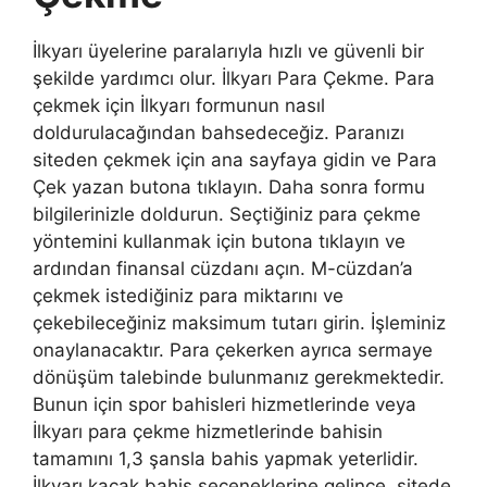
İlkyarı üyelerine paralarıyla hızlı ve güvenli bir
şekilde yardımcı olur. İlkyarı Para Çekme. Para
çekmek için İlkyarı formunun nasıl
doldurulacağından bahsedeceğiz. Paranızı
siteden çekmek için ana sayfaya gidin ve Para
Çek yazan butona tıklayın. Daha sonra formu
bilgilerinizle doldurun. Seçtiğiniz para çekme
yöntemini kullanmak için butona tıklayın ve
ardından finansal cüzdanı açın. M-cüzdan’a
çekmek istediğiniz para miktarını ve
çekebileceğiniz maksimum tutarı girin. İşleminiz
onaylanacaktır. Para çekerken ayrıca sermaye
dönüşüm talebinde bulunmanız gerekmektedir.
Bunun için spor bahisleri hizmetlerinde veya
İlkyarı para çekme hizmetlerinde bahisin
tamamını 1,3 şansla bahis yapmak yeterlidir.
İlkyarı kaçak bahis seçeneklerine gelince, sitede