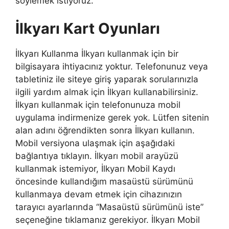
söylemek istiyoruz.
İlkyarı Kart Oyunları
İlkyarı Kullanma İlkyarı kullanmak için bir
bilgisayara ihtiyacınız yoktur. Telefonunuz veya
tabletiniz ile siteye giriş yaparak sorularınızla
ilgili yardım almak için İlkyarı kullanabilirsiniz.
İlkyarı kullanmak için telefonunuza mobil
uygulama indirmenize gerek yok. Lütfen sitenin
alan adını öğrendikten sonra İlkyarı kullanın.
Mobil versiyona ulaşmak için aşağıdaki
bağlantıya tıklayın. İlkyarı mobil arayüzü
kullanmak istemiyor, İlkyarı Mobil Kaydı
öncesinde kullandığım masaüstü sürümünü
kullanmaya devam etmek için cihazınızın
tarayıcı ayarlarında “Masaüstü sürümünü iste”
seçeneğine tıklamanız gerekiyor. İlkyarı Mobil