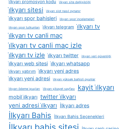
i̇lkyarı promosyon kodu
i̇lkyarı site değişikliği
i̇lkyarı sitesi
i̇lkyarı slot nasıl oynanır
i̇lkyarı spor bahisleri
i̇lkyarı spor i̇ncelemeleri
i̇lkyarı tv
i̇lkyarı telegram
i̇lkyarı spor tutkunları
i̇lkyarı tv canli maç
i̇lkyarı tv canli maç izle
i̇lkyarı tv izle
i̇lkyarı twitter
i̇lkyarı veri güvenliği
i̇lkyarı web sitesi
i̇lkyarı whatsapp
i̇lkyarı yeni adres
i̇lkyarı yatırım
i̇lkyarı yeni adresi
i̇lkyarı yüksek bahisli oyunlar
kayit i̇lkyarı
i̇lkyarı ödeme i̇puçları
i̇lkyarı şikayet sayfası
twitter i̇lkyarı
mobil i̇lkyarı
yeni adresi i̇lkyarı
İlkyarı adres
İlkyarı Bahis
İlkyarı Bahis Seçenekleri
İlkyarı bahis sitesi
İlkyarı canlı casino