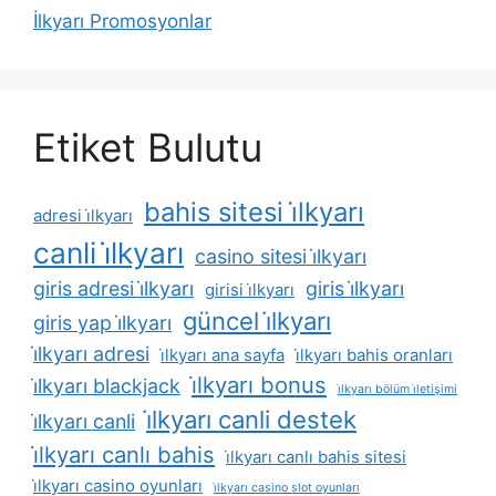
İlkyarı Promosyonlar
Etiket Bulutu
bahis sitesi i̇lkyarı
adresi i̇lkyarı
canli i̇lkyarı
casino sitesi i̇lkyarı
giris adresi i̇lkyarı
giris i̇lkyarı
girisi i̇lkyarı
güncel i̇lkyarı
giris yap i̇lkyarı
i̇lkyarı adresi
i̇lkyarı ana sayfa
i̇lkyarı bahis oranları
i̇lkyarı bonus
i̇lkyarı blackjack
i̇lkyarı bölüm i̇letişimi
i̇lkyarı canli destek
i̇lkyarı canli
i̇lkyarı canlı bahis
i̇lkyarı canlı bahis sitesi
i̇lkyarı casino oyunları
i̇lkyarı casino slot oyunları