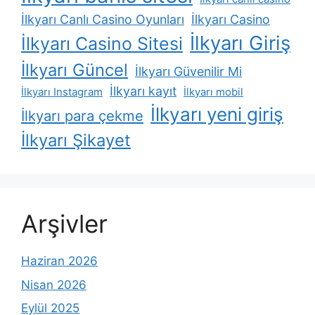
İlkyarı Canlı Casino Oyunları
İlkyarı Casino
İlkyarı Giriş
İlkyarı Casino Sitesi
İlkyarı Güncel
İlkyarı Güvenilir Mi
İlkyarı kayıt
İlkyarı Instagram
İlkyarı mobil
İlkyarı yeni giriş
İlkyarı para çekme
İlkyarı Şikayet
Arşivler
Haziran 2026
Nisan 2026
Eylül 2025