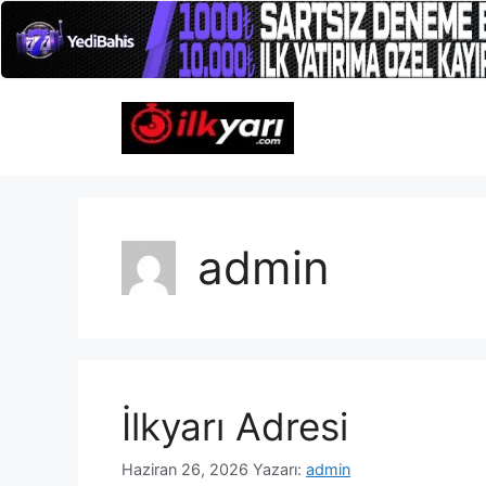
İçeriğe
atla
admin
İlkyarı Adresi
Haziran 26, 2026
Yazarı:
admin