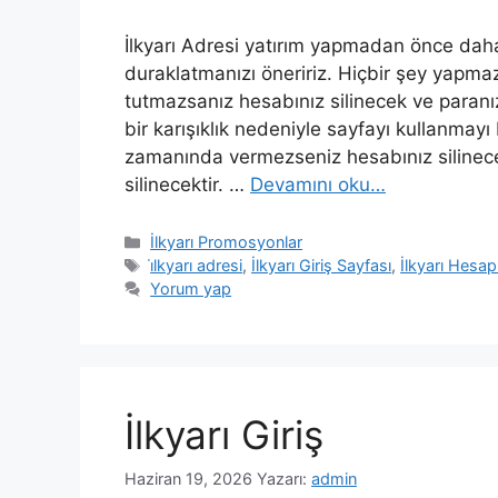
İlkyarı Adresi yatırım yapmadan önce daha f
duraklatmanızı öneririz. Hiçbir şey yapmaz
tutmazsanız hesabınız silinecek ve paranı
bir karışıklık nedeniyle sayfayı kullanmayı
zamanında vermezseniz hesabınız silinecek
silinecektir. …
Devamını oku…
Kategoriler
İlkyarı Promosyonlar
Etiketler
i̇lkyarı adresi
,
İlkyarı Giriş Sayfası
,
İlkyarı Hesap
Yorum yap
İlkyarı Giriş
Haziran 19, 2026
Yazarı:
admin