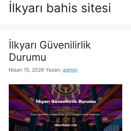
İlkyarı bahis sitesi
İlkyarı Güvenilirlik
Durumu
Nisan 15, 2026
Yazarı:
admin