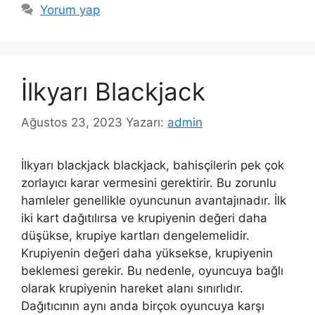
Yorum yap
İlkyarı Blackjack
Ağustos 23, 2023
Yazarı:
admin
İlkyarı blackjack blackjack, bahisçilerin pek çok
zorlayıcı karar vermesini gerektirir. Bu zorunlu
hamleler genellikle oyuncunun avantajınadır. İlk
iki kart dağıtılırsa ve krupiyenin değeri daha
düşükse, krupiye kartları dengelemelidir.
Krupiyenin değeri daha yüksekse, krupiyenin
beklemesi gerekir. Bu nedenle, oyuncuya bağlı
olarak krupiyenin hareket alanı sınırlıdır.
Dağıtıcının aynı anda birçok oyuncuya karşı