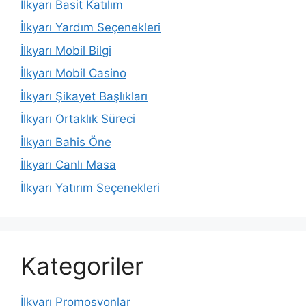
İlkyarı Basit Katılım
İlkyarı Yardım Seçenekleri
İlkyarı Mobil Bilgi
İlkyarı Mobil Casino
İlkyarı Şikayet Başlıkları
İlkyarı Ortaklık Süreci
İlkyarı Bahis Öne
İlkyarı Canlı Masa
İlkyarı Yatırım Seçenekleri
Kategoriler
İlkyarı Promosyonlar