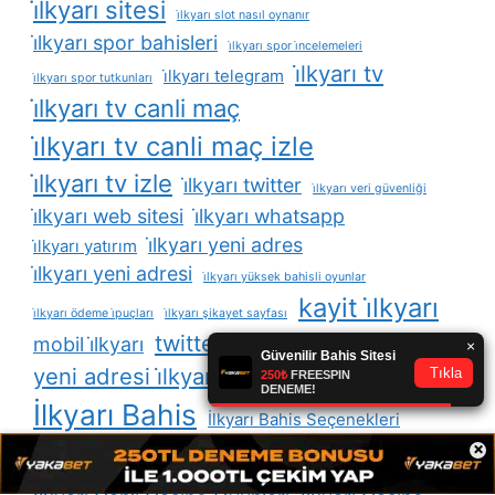
i̇lkyarı sitesi
i̇lkyarı slot nasıl oynanır
i̇lkyarı spor bahisleri
i̇lkyarı spor i̇ncelemeleri
i̇lkyarı tv
i̇lkyarı telegram
i̇lkyarı spor tutkunları
i̇lkyarı tv canli maç
i̇lkyarı tv canli maç izle
i̇lkyarı tv izle
i̇lkyarı twitter
i̇lkyarı veri güvenliği
i̇lkyarı web sitesi
i̇lkyarı whatsapp
i̇lkyarı yeni adres
i̇lkyarı yatırım
i̇lkyarı yeni adresi
i̇lkyarı yüksek bahisli oyunlar
kayit i̇lkyarı
i̇lkyarı ödeme i̇puçları
i̇lkyarı şikayet sayfası
twitter i̇lkyarı
mobil i̇lkyarı
yeni adresi i̇lkyarı
İlkyarı adres
İlkyarı Bahis
İlkyarı Bahis Seçenekleri
×
İlkyarı bahis sitesi
İlkyarı canlı casino