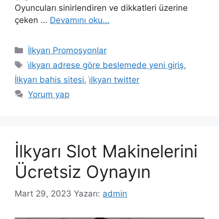
Oyuncuları sinirlendiren ve dikkatleri üzerine
çeken …
Devamını oku…
Kategoriler
İlkyarı Promosyonlar
Etiketler
i̇lkyarı adrese göre beslemede yeni giriş
,
İlkyarı bahis sitesi
,
i̇lkyarı twitter
Yorum yap
İlkyarı Slot Makinelerini
Ücretsiz Oynayın
Mart 29, 2023
Yazarı:
admin