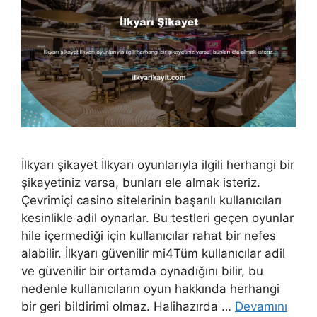
İlkyarı şikayet İlkyarı oyunlarıyla ilgili herhangi bir
şikayetiniz varsa, bunları ele almak isteriz.
Çevrimiçi casino sitelerinin başarılı kullanıcıları
kesinlikle adil oynarlar. Bu testleri geçen oyunlar
hile içermediği için kullanıcılar rahat bir nefes
alabilir. İlkyarı güvenilir mi4Tüm kullanıcılar adil
ve güvenilir bir ortamda oynadığını bilir, bu
nedenle kullanıcıların oyun hakkında herhangi
bir geri bildirimi olmaz. Halihazırda …
Devamını