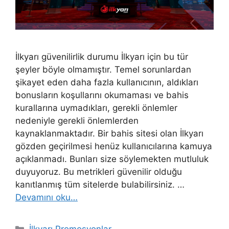
İlkyarı güvenilirlik durumu İlkyarı için bu tür
şeyler böyle olmamıştır. Temel sorunlardan
şikayet eden daha fazla kullanıcının, aldıkları
bonusların koşullarını okumaması ve bahis
kurallarına uymadıkları, gerekli önlemler
nedeniyle gerekli önlemlerden
kaynaklanmaktadır. Bir bahis sitesi olan İlkyarı
gözden geçirilmesi henüz kullanıcılarına kamuya
açıklanmadı. Bunları size söylemekten mutluluk
duyuyoruz. Bu metrikleri güvenilir olduğu
kanıtlanmış tüm sitelerde bulabilirsiniz. …
Devamını oku…
Kategoriler