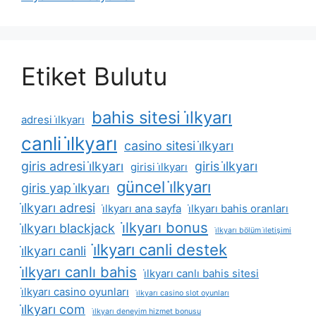
Etiket Bulutu
bahis sitesi i̇lkyarı
adresi i̇lkyarı
canli i̇lkyarı
casino sitesi i̇lkyarı
giris adresi i̇lkyarı
giris i̇lkyarı
girisi i̇lkyarı
güncel i̇lkyarı
giris yap i̇lkyarı
i̇lkyarı adresi
i̇lkyarı ana sayfa
i̇lkyarı bahis oranları
i̇lkyarı bonus
i̇lkyarı blackjack
i̇lkyarı bölüm i̇letişimi
i̇lkyarı canli destek
i̇lkyarı canli
i̇lkyarı canlı bahis
i̇lkyarı canlı bahis sitesi
i̇lkyarı casino oyunları
i̇lkyarı casino slot oyunları
i̇lkyarı com
i̇lkyarı deneyim hizmet bonusu