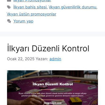
İlkyarı Promosyonlar
Etiketler
İlkyarı bahis sitesi
,
i̇lkyarı güvenilirlik durumu
,
i̇lkyarı üstün promosyonlar
Yorum yap
İlkyarı Düzenli Kontrol
Ocak 22, 2025
Yazarı:
admin