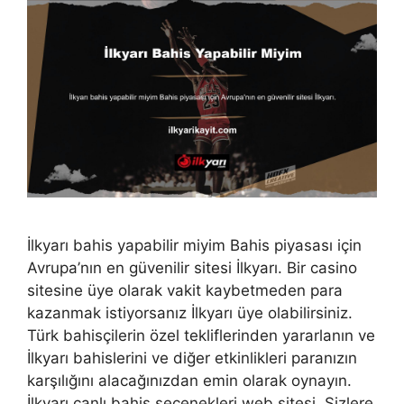
İlkyarı bahis yapabilir miyim Bahis piyasası için
Avrupa’nın en güvenilir sitesi İlkyarı. Bir casino
sitesine üye olarak vakit kaybetmeden para
kazanmak istiyorsanız İlkyarı üye olabilirsiniz.
Türk bahisçilerin özel tekliflerinden yararlanın ve
İlkyarı bahislerini ve diğer etkinlikleri paranızın
karşılığını alacağınızdan emin olarak oynayın.
İlkyarı canlı bahis seçenekleri web sitesi. Sizlere