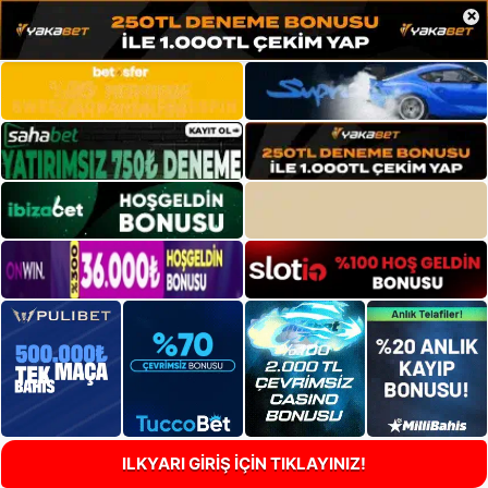
×
ILKYARI GİRİŞ İÇİN TIKLAYINIZ!