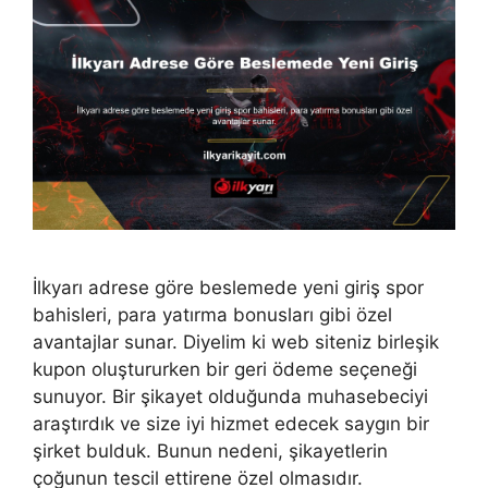
İlkyarı adrese göre beslemede yeni giriş spor
bahisleri, para yatırma bonusları gibi özel
avantajlar sunar. Diyelim ki web siteniz birleşik
kupon oluştururken bir geri ödeme seçeneği
sunuyor. Bir şikayet olduğunda muhasebeciyi
araştırdık ve size iyi hizmet edecek saygın bir
şirket bulduk. Bunun nedeni, şikayetlerin
çoğunun tescil ettirene özel olmasıdır.