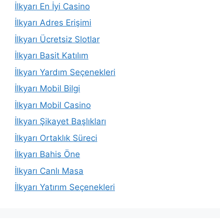
İlkyarı En İyi Casino
İlkyarı Adres Erişimi
İlkyarı Ücretsiz Slotlar
İlkyarı Basit Katılım
İlkyarı Yardım Seçenekleri
İlkyarı Mobil Bilgi
İlkyarı Mobil Casino
İlkyarı Şikayet Başlıkları
İlkyarı Ortaklık Süreci
İlkyarı Bahis Öne
İlkyarı Canlı Masa
İlkyarı Yatırım Seçenekleri