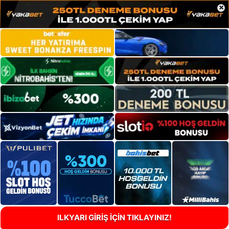
×
ILKYARI GİRİŞ İÇİN TIKLAYINIZ!