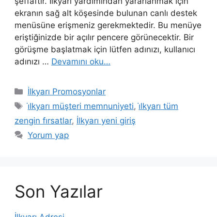
şeffaftır. İlkyarı yardımından yararlanmak için
ekranın sağ alt köşesinde bulunan canlı destek
menüsüne erişmeniz gerekmektedir. Bu menüye
eriştiğinizde bir açılır pencere görünecektir. Bir
görüşme başlatmak için lütfen adınızı, kullanıcı
adınızı …
Devamını oku…
Kategoriler
İlkyarı Promosyonlar
Etiketler
i̇lkyarı müşteri memnuniyeti
,
i̇lkyarı tüm
zengin fırsatlar
,
İlkyarı yeni giriş
Yorum yap
Son Yazılar