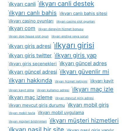
i̇lkyarı canli destek
i̇lkyarı canli
i̇lkyarı canlı bahis
i̇lkyarı canlı bahis sitesi
i̇lkyarı casino oyunları
i̇lkyarı casino slot oyunları
i̇lkyarı com
i̇lkyarı deneyim hizmet bonusu
i̇lkyarı dog house slot oyun
i̇lkyarı endişe veya sorun
i̇lkyarı girisi
i̇lkyarı giris adresi
i̇lkyarı giris yap
i̇lkyarı giris twitter
i̇lkyarı güncel adres
i̇lkyarı giriş seçenekleri
i̇lkyarı güvenlir mi
i̇lkyarı güncel adresi
i̇lkyarı hakkında
i̇lkyarı kayit
i̇lkyarı hizmet i̇letişimi
i̇lkyarı maç izle
i̇lkyarı kayıt olma
i̇lkyarı kullanıcı adresi
i̇lkyarı maç izleme
i̇lkyarı mevcut giriş adresi
i̇lkyarı mobil giriş
i̇lkyarı mevcut giriş durumu
i̇lkyarı mobil uygulama
i̇lkyarı mobil tavla
i̇lkyarı müşteri hizmetleri
i̇lkyarı müşteri bildirimleri
i̇lkyarı nasil bir site
i̇lkyarı nasıl giriş yapılır