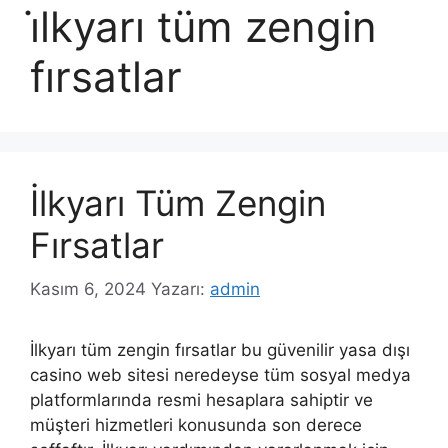
i̇lkyarı tüm zengin
fırsatlar
İlkyarı Tüm Zengin
Fırsatlar
Kasım 6, 2024
Yazarı:
admin
İlkyarı tüm zengin fırsatlar bu güvenilir yasa dışı
casino web sitesi neredeyse tüm sosyal medya
platformlarında resmi hesaplara sahiptir ve
müşteri hizmetleri konusunda son derece