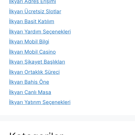
İlkyarı Adres Erişimi
İlkyarı Ücretsiz Slotlar
İlkyarı Basit Katılım
İlkyarı Yardım Seçenekleri
İlkyarı Mobil Bilgi
İlkyarı Mobil Casino
İlkyarı Şikayet Başlıkları
İlkyarı Ortaklık Süreci
İlkyarı Bahis Öne
İlkyarı Canlı Masa
İlkyarı Yatırım Seçenekleri