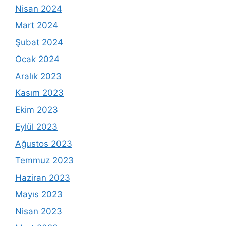
Nisan 2024
Mart 2024
Şubat 2024
Ocak 2024
Aralık 2023
Kasım 2023
Ekim 2023
Eylül 2023
Ağustos 2023
Temmuz 2023
Haziran 2023
Mayıs 2023
Nisan 2023