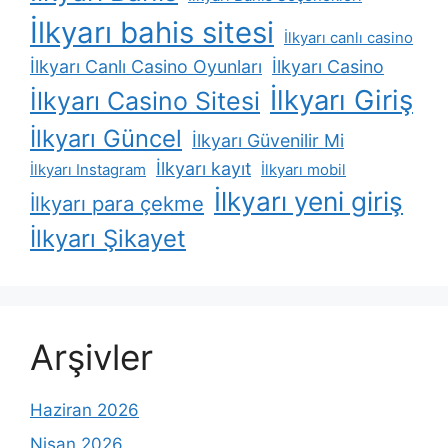
İlkyarı bahis sitesi
İlkyarı canlı casino
İlkyarı Canlı Casino Oyunları
İlkyarı Casino
İlkyarı Giriş
İlkyarı Casino Sitesi
İlkyarı Güncel
İlkyarı Güvenilir Mi
İlkyarı kayıt
İlkyarı Instagram
İlkyarı mobil
İlkyarı yeni giriş
İlkyarı para çekme
İlkyarı Şikayet
Arşivler
Haziran 2026
Nisan 2026