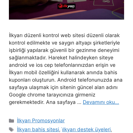
İlkyarı düzenli kontrol web sitesi düzenli olarak
kontrol edilmekte ve saygın altyapı şirketleriyle
işbirliği yapılarak güvenli bir gezinme deneyimi
sağlanmaktadır. Hareket halindeyken siteye
android ve ios cep telefonlarınızdan erişin ve
İlkyarı mobil özelliğini kullanarak anında bahis
kuponları oluşturun. Android telefonunuzda ana
sayfaya ulaşmak için sitenin güncel alan adını
Google chrome tarayıcınıza girmeniz
gerekmektedir. Ana sayfaya …
Devamını oku…
Kategoriler
İlkyarı Promosyonlar
Etiketler
İlkyarı bahis sitesi
,
i̇lkyarı destek üyeleri
,