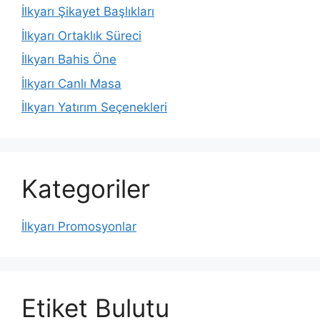
İlkyarı Şikayet Başlıkları
İlkyarı Ortaklık Süreci
İlkyarı Bahis Öne
İlkyarı Canlı Masa
İlkyarı Yatırım Seçenekleri
Kategoriler
İlkyarı Promosyonlar
Etiket Bulutu