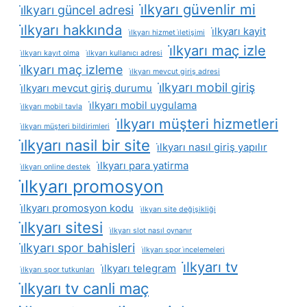
i̇lkyarı güvenlir mi
i̇lkyarı güncel adresi
i̇lkyarı hakkında
i̇lkyarı kayit
i̇lkyarı hizmet i̇letişimi
i̇lkyarı maç izle
i̇lkyarı kayıt olma
i̇lkyarı kullanıcı adresi
i̇lkyarı maç izleme
i̇lkyarı mevcut giriş adresi
i̇lkyarı mobil giriş
i̇lkyarı mevcut giriş durumu
i̇lkyarı mobil uygulama
i̇lkyarı mobil tavla
i̇lkyarı müşteri hizmetleri
i̇lkyarı müşteri bildirimleri
i̇lkyarı nasil bir site
i̇lkyarı nasıl giriş yapılır
i̇lkyarı para yatirma
i̇lkyarı online destek
i̇lkyarı promosyon
i̇lkyarı promosyon kodu
i̇lkyarı site değişikliği
i̇lkyarı sitesi
i̇lkyarı slot nasıl oynanır
i̇lkyarı spor bahisleri
i̇lkyarı spor i̇ncelemeleri
i̇lkyarı tv
i̇lkyarı telegram
i̇lkyarı spor tutkunları
i̇lkyarı tv canli maç