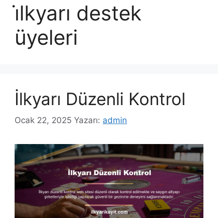
i̇lkyarı destek
üyeleri
İlkyarı Düzenli Kontrol
Ocak 22, 2025
Yazarı:
admin