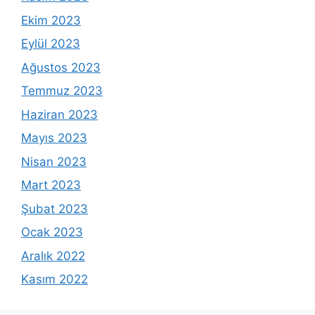
Ekim 2023
Eylül 2023
Ağustos 2023
Temmuz 2023
Haziran 2023
Mayıs 2023
Nisan 2023
Mart 2023
Şubat 2023
Ocak 2023
Aralık 2022
Kasım 2022