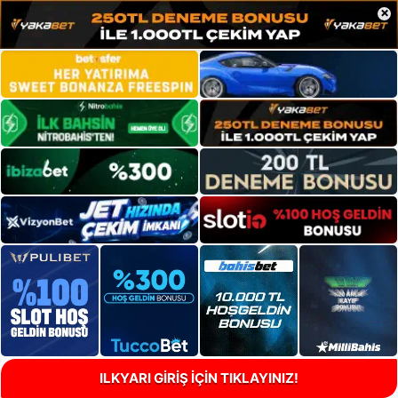
×
ILKYARI GİRİŞ İÇİN TIKLAYINIZ!