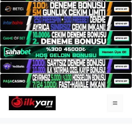
İçeriğe
atla
Menü