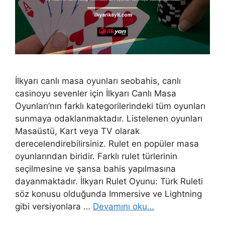
İlkyarı canlı masa oyunları seobahis, canlı
casinoyu sevenler için İlkyarı Canlı Masa
Oyunları’nın farklı kategorilerindeki tüm oyunları
sunmaya odaklanmaktadır. Listelenen oyunları
Masaüstü, Kart veya TV olarak
derecelendirebilirsiniz. Rulet en popüler masa
oyunlarından biridir. Farklı rulet türlerinin
seçilmesine ve şansa bahis yapılmasına
dayanmaktadır. İlkyarı Rulet Oyunu: Türk Ruleti
söz konusu olduğunda Immersive ve Lightning
gibi versiyonlara …
Devamını oku…