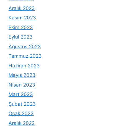
Aralık 2023
Kasım 2023
Ekim 2023
Eylül 2023
Ağustos 2023
Temmuz 2023
Haziran 2023
Mayıs 2023
Nisan 2023
Mart 2023
Şubat 2023
Ocak 2023
Aralık 2022