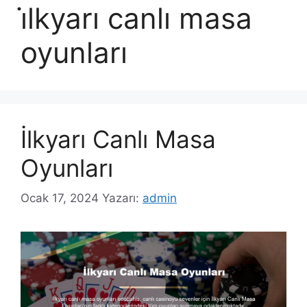
i̇lkyarı canlı masa
oyunları
İlkyarı Canlı Masa
Oyunları
Ocak 17, 2024
Yazarı:
admin