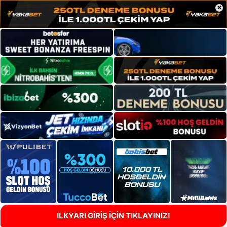
×
ILKYARI GİRİŞ İÇİN TIKLAYINIZ!