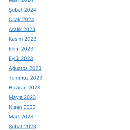
Mart 2024
Şubat 2024
Ocak 2024
Aralık 2023
Kasım 2023
Ekim 2023
Eylül 2023
Ağustos 2023
Temmuz 2023
Haziran 2023
Mayıs 2023
Nisan 2023
Mart 2023
Şubat 2023