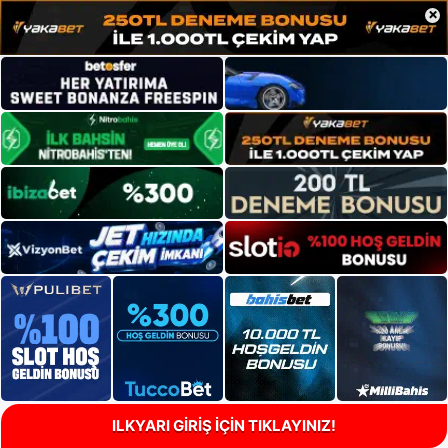
×
ILKYARI GİRİŞ İÇİN TIKLAYINIZ!