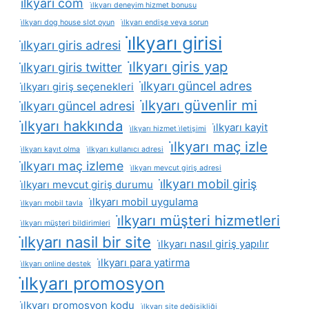
i̇lkyarı com
i̇lkyarı deneyim hizmet bonusu
i̇lkyarı dog house slot oyun
i̇lkyarı endişe veya sorun
i̇lkyarı girisi
i̇lkyarı giris adresi
i̇lkyarı giris yap
i̇lkyarı giris twitter
i̇lkyarı güncel adres
i̇lkyarı giriş seçenekleri
i̇lkyarı güvenlir mi
i̇lkyarı güncel adresi
i̇lkyarı hakkında
i̇lkyarı kayit
i̇lkyarı hizmet i̇letişimi
i̇lkyarı maç izle
i̇lkyarı kayıt olma
i̇lkyarı kullanıcı adresi
i̇lkyarı maç izleme
i̇lkyarı mevcut giriş adresi
i̇lkyarı mobil giriş
i̇lkyarı mevcut giriş durumu
i̇lkyarı mobil uygulama
i̇lkyarı mobil tavla
i̇lkyarı müşteri hizmetleri
i̇lkyarı müşteri bildirimleri
i̇lkyarı nasil bir site
i̇lkyarı nasıl giriş yapılır
i̇lkyarı para yatirma
i̇lkyarı online destek
i̇lkyarı promosyon
i̇lkyarı promosyon kodu
i̇lkyarı site değişikliği