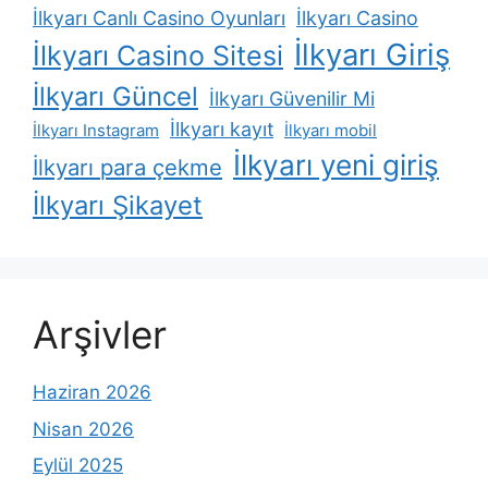
İlkyarı Canlı Casino Oyunları
İlkyarı Casino
İlkyarı Giriş
İlkyarı Casino Sitesi
İlkyarı Güncel
İlkyarı Güvenilir Mi
İlkyarı kayıt
İlkyarı Instagram
İlkyarı mobil
İlkyarı yeni giriş
İlkyarı para çekme
İlkyarı Şikayet
Arşivler
Haziran 2026
Nisan 2026
Eylül 2025