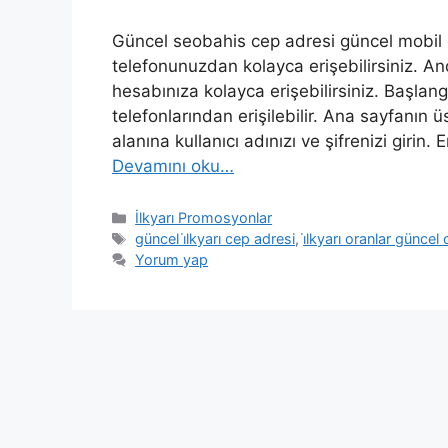
Güncel seobahis cep adresi güncel mobil g
telefonunuzdan kolayca erişebilirsiniz. An
hesabınıza kolayca erişebilirsiniz. Başlang
telefonlarından erişilebilir. Ana sayfanın ü
alanına kullanıcı adınızı ve şifrenizi girin
Devamını oku…
Kategoriler
İlkyarı Promosyonlar
Etiketler
güncel i̇lkyarı cep adresi
,
i̇lkyarı oranlar güncel
Yorum yap