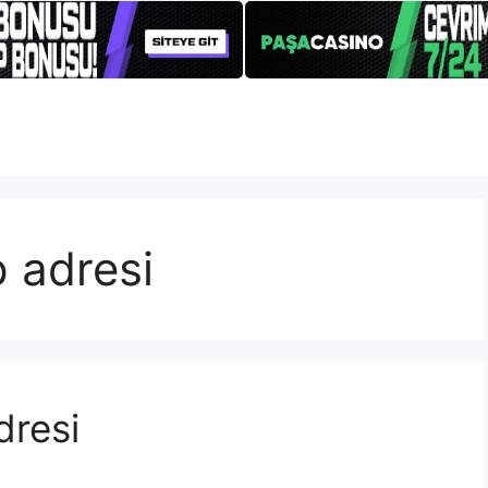
p adresi
dresi