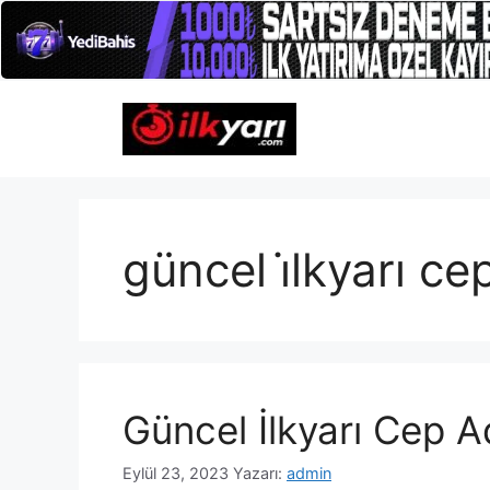
İçeriğe
atla
güncel i̇lkyarı ce
Güncel İlkyarı Cep A
Eylül 23, 2023
Yazarı:
admin