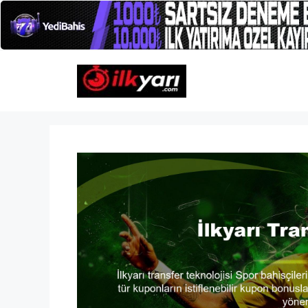
İçeriğe
atla