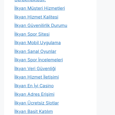
İlkyarı Müşteri Hizmetleri
İlkyarı Hizmet Kalitesi
İlkyarı Güvenilirlik Durumu
İlkyarı Spor Sitesi
İlkyarı Mobil Uygulama
İlkyarı Sanal Oyunlar
İlkyarı Spor İncelemeleri
İlkyarı Veri Güvenliği
İlkyarı Hizmet İletişimi
İlkyarı En İyi Casino
İlkyarı Adres Erişimi
İlkyarı Ücretsiz Slotlar
İlkyarı Basit Katılım