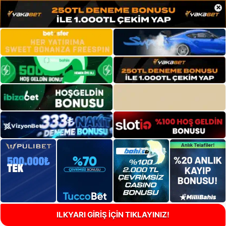
×
ILKYARI GİRİŞ İÇİN TIKLAYINIZ!