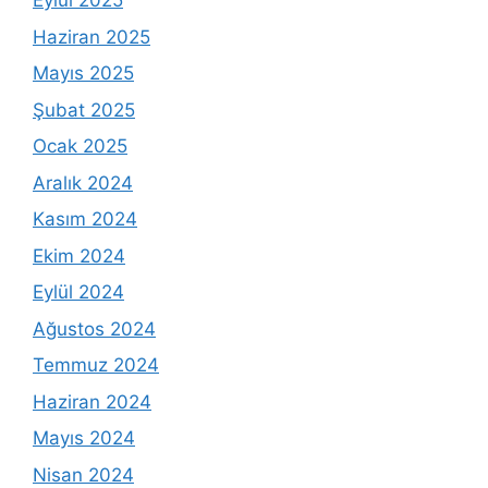
Eylül 2025
Haziran 2025
Mayıs 2025
Şubat 2025
Ocak 2025
Aralık 2024
Kasım 2024
Ekim 2024
Eylül 2024
Ağustos 2024
Temmuz 2024
Haziran 2024
Mayıs 2024
Nisan 2024