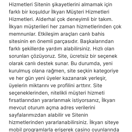
Hizmetleri Sitenin şikayetlerini almamak için
farklı bir koşuldur İlkyarı Müşteri Hizmetleri
Hizmetleri. Alderhal çok deneyimli bir takım.
İlkyarı müşterileri her zaman hizmetlerinden çok
memnunlar. Etkileşim araçları canlı bahis
sitesinin en önemli parçasıdır. Başkalarından
farklı şekillerde yardım alabilirsiniz. Hızlı olan
sorunları çözüyoruz. Site, ücretsiz bir seçenek
olarak canlı destek sunar. Bu durumda, yeni
kurulmuş olana rağmen, site seçkin kategoriye
ve her gün yeni üyeler kazanarak yerleşir,
üyelerin miktarını ve profilini arttırır. Site
seçeneklerinden, nitelikli müşteri hizmeti
fırsatlarından yararlanmak istiyorsanız, İlkyarı
mevcut oturum açma adres verilerini
sayfalarımızdan alabilir ve Sitenin
hizmetlerinden yararlanabilirsiniz. İlkyarı siteye
mobil programlarla erişerek casino oyunlarında