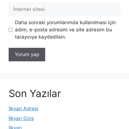
İnternet
sitesi
Daha sonraki yorumlarımda kullanılması için
adım, e-posta adresim ve site adresim bu
tarayıcıya kaydedilsin.
Son Yazılar
İlkyarı Adresi
İlkyarı Giriş
İlkyarı