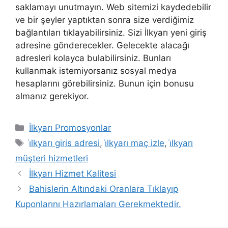
saklamayı unutmayın. Web sitemizi kaydedebilir
ve bir şeyler yaptıktan sonra size verdiğimiz
bağlantıları tıklayabilirsiniz. Sizi İlkyarı yeni giriş
adresine gönderecekler. Gelecekte alacağı
adresleri kolayca bulabilirsiniz. Bunları
kullanmak istemiyorsanız sosyal medya
hesaplarını görebilirsiniz. Bunun için bonusu
almanız gerekiyor.
Kategoriler
İlkyarı Promosyonlar
Etiketler
i̇lkyarı giris adresi
,
i̇lkyarı maç izle
,
i̇lkyarı
müşteri hizmetleri
İlkyarı Hizmet Kalitesi
Bahislerin Altındaki Oranlara Tıklayıp
Kuponlarını Hazırlamaları Gerekmektedir.