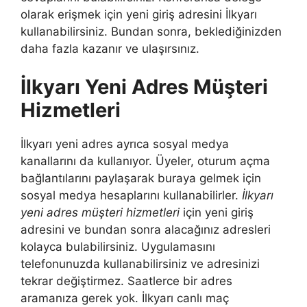
olarak erişmek için yeni giriş adresini İlkyarı
kullanabilirsiniz. Bundan sonra, beklediğinizden
daha fazla kazanır ve ulaşırsınız.
İlkyarı Yeni Adres Müşteri
Hizmetleri
İlkyarı yeni adres ayrıca sosyal medya
kanallarını da kullanıyor. Üyeler, oturum açma
bağlantılarını paylaşarak buraya gelmek için
sosyal medya hesaplarını kullanabilirler.
İlkyarı
yeni adres müşteri hizmetleri
için yeni giriş
adresini ve bundan sonra alacağınız adresleri
kolayca bulabilirsiniz. Uygulamasını
telefonunuzda kullanabilirsiniz ve adresinizi
tekrar değiştirmez. Saatlerce bir adres
aramanıza gerek yok. İlkyarı canlı maç