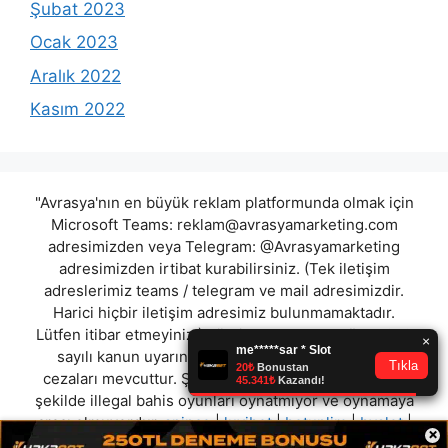
Şubat 2023
Ocak 2023
Aralık 2022
Kasım 2022
"Avrasya'nın en büyük reklam platformunda olmak için
Microsoft Teams:
reklam@avrasyamarketing.com
adresimizden veya Telegram: @Avrasyamarketing
adresimizden irtibat kurabilirsiniz. (Tek iletişim
adreslerimiz teams / telegram ve mail adresimizdir.
Harici hiçbir iletişim adresimiz bulunmamaktadır.
Lütfen itibar etmeyiniz.) Türkiye yasalarına göre 7258
sayılı kanun uyarınca yasa dışı bahis oynamanın
cezaları mevcuttur. Şu an bulunduğunuz site hiç bir
şekilde illegal bahis oyunları oynatmıyor ve oynamaya
aracı olmuyordur.
spinco
|
luvibet
|
betunlim
|
byslot
|
×
depositwin
|
bahigo
|
grandsapphirebet
|
jokerbet-
"