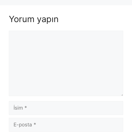
Yorum yapın
Yorum
İsim
E-
posta