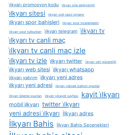
i̇lkyarı promosyon kodu
i̇lkyarı site değişikliği
i̇lkyarı sitesi
i̇lkyarı slot nasıl oynanır
i̇lkyarı spor bahisleri
i̇lkyarı spor i̇ncelemeleri
i̇lkyarı tv
i̇lkyarı telegram
i̇lkyarı spor tutkunları
i̇lkyarı tv canli maç
i̇lkyarı tv canli maç izle
i̇lkyarı tv izle
i̇lkyarı twitter
i̇lkyarı veri güvenliği
i̇lkyarı web sitesi
i̇lkyarı whatsapp
i̇lkyarı yeni adres
i̇lkyarı yatırım
i̇lkyarı yeni adresi
i̇lkyarı yüksek bahisli oyunlar
kayit i̇lkyarı
i̇lkyarı ödeme i̇puçları
i̇lkyarı şikayet sayfası
twitter i̇lkyarı
mobil i̇lkyarı
yeni adresi i̇lkyarı
İlkyarı adres
İlkyarı Bahis
İlkyarı Bahis Seçenekleri