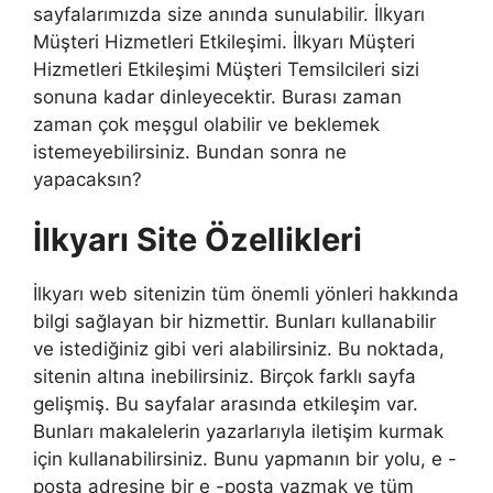
sayfalarımızda size anında sunulabilir. İlkyarı
Müşteri Hizmetleri Etkileşimi. İlkyarı Müşteri
Hizmetleri Etkileşimi Müşteri Temsilcileri sizi
sonuna kadar dinleyecektir. Burası zaman
zaman çok meşgul olabilir ve beklemek
istemeyebilirsiniz. Bundan sonra ne
yapacaksın?
İlkyarı Site Özellikleri
İlkyarı web sitenizin tüm önemli yönleri hakkında
bilgi sağlayan bir hizmettir. Bunları kullanabilir
ve istediğiniz gibi veri alabilirsiniz. Bu noktada,
sitenin altına inebilirsiniz. Birçok farklı sayfa
gelişmiş. Bu sayfalar arasında etkileşim var.
Bunları makalelerin yazarlarıyla iletişim kurmak
için kullanabilirsiniz. Bunu yapmanın bir yolu, e -
posta adresine bir e -posta yazmak ve tüm