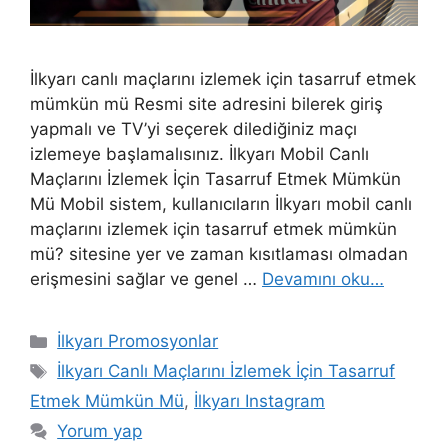
İlkyarı canlı maçlarını izlemek için tasarruf etmek
mümkün mü Resmi site adresini bilerek giriş
yapmalı ve TV’yi seçerek dilediğiniz maçı
izlemeye başlamalısınız. İlkyarı Mobil Canlı
Maçlarını İzlemek İçin Tasarruf Etmek Mümkün
Mü Mobil sistem, kullanıcıların İlkyarı mobil canlı
maçlarını izlemek için tasarruf etmek mümkün
mü? sitesine yer ve zaman kısıtlaması olmadan
erişmesini sağlar ve genel …
Devamını oku…
Kategoriler
İlkyarı Promosyonlar
Etiketler
İlkyarı Canlı Maçlarını İzlemek İçin Tasarruf
Etmek Mümkün Mü
,
İlkyarı Instagram
Yorum yap