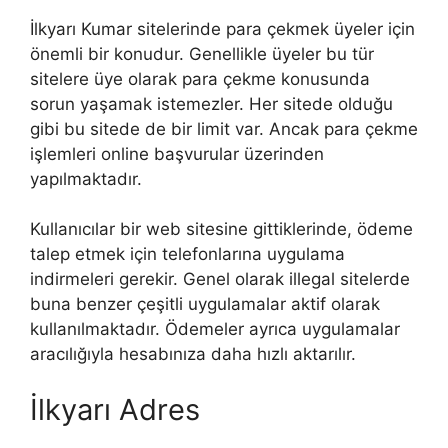
İlkyarı Kumar sitelerinde para çekmek üyeler için
önemli bir konudur. Genellikle üyeler bu tür
sitelere üye olarak para çekme konusunda
sorun yaşamak istemezler. Her sitede olduğu
gibi bu sitede de bir limit var. Ancak para çekme
işlemleri online başvurular üzerinden
yapılmaktadır.
Kullanıcılar bir web sitesine gittiklerinde, ödeme
talep etmek için telefonlarına uygulama
indirmeleri gerekir. Genel olarak illegal sitelerde
buna benzer çeşitli uygulamalar aktif olarak
kullanılmaktadır. Ödemeler ayrıca uygulamalar
aracılığıyla hesabınıza daha hızlı aktarılır.
İlkyarı Adres