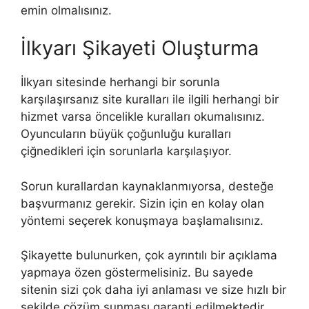
emin olmalısınız.
İlkyarı Şikayeti Oluşturma
İlkyarı sitesinde herhangi bir sorunla
karşılaşırsanız site kuralları ile ilgili herhangi bir
hizmet varsa öncelikle kuralları okumalısınız.
Oyuncuların büyük çoğunluğu kuralları
çiğnedikleri için sorunlarla karşılaşıyor.
Sorun kurallardan kaynaklanmıyorsa, desteğe
başvurmanız gerekir. Sizin için en kolay olan
yöntemi seçerek konuşmaya başlamalısınız.
Şikayette bulunurken, çok ayrıntılı bir açıklama
yapmaya özen göstermelisiniz. Bu sayede
sitenin sizi çok daha iyi anlaması ve size hızlı bir
şekilde çözüm sunması garanti edilmektedir.