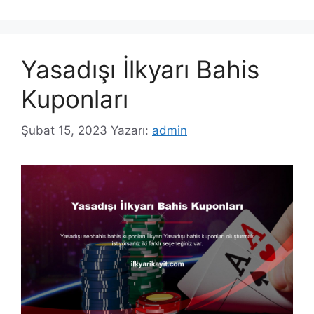
Yasadışı İlkyarı Bahis
Kuponları
Şubat 15, 2023
Yazarı:
admin