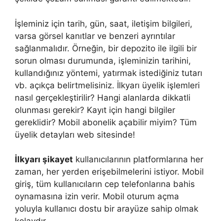
İşleminiz için tarih, gün, saat, iletişim bilgileri,
varsa görsel kanıtlar ve benzeri ayrıntılar
sağlanmalıdır. Örneğin, bir depozito ile ilgili bir
sorun olması durumunda, işleminizin tarihini,
kullandığınız yöntemi, yatırmak istediğiniz tutarı
vb. açıkça belirtmelisiniz. İlkyarı üyelik işlemleri
nasıl gerçekleştirilir? Hangi alanlarda dikkatli
olunması gerekir? Kayıt için hangi bilgiler
gereklidir? Mobil abonelik açabilir miyim? Tüm
üyelik detayları web sitesinde!
İlkyarı şikayet
kullanıcılarının platformlarına her
zaman, her yerden erişebilmelerini istiyor. Mobil
giriş, tüm kullanıcıların cep telefonlarına bahis
oynamasına izin verir. Mobil oturum açma
yoluyla kullanıcı dostu bir arayüze sahip olmak