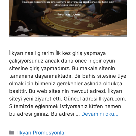
İlkyarı nasıl girerim İlk kez giriş yapmaya
çalışıyorsunuz ancak daha önce hiçbir oyun
sitesine giriş yapmadınız. Bu makale sitenin
tamamına dayanmaktadır. Bir bahis sitesine üye
olmak için bilmeniz gerekenler aslında oldukça
basittir. Bu web sitesinin mevcut adresi. İlkyarı
siteyi yeni ziyaret etti. Güncel adresi İlkyarı.com.
Sitemizde eğlenmek istiyorsanız lütfen hemen
bu adresi giriniz. Bu adresi …
Devamını oku…
Kategoriler
İlkyarı Promosyonlar