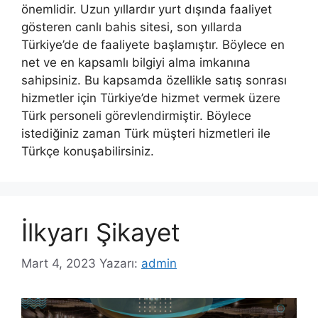
önemlidir. Uzun yıllardır yurt dışında faaliyet
gösteren canlı bahis sitesi, son yıllarda
Türkiye’de de faaliyete başlamıştır. Böylece en
net ve en kapsamlı bilgiyi alma imkanına
sahipsiniz. Bu kapsamda özellikle satış sonrası
hizmetler için Türkiye’de hizmet vermek üzere
Türk personeli görevlendirmiştir. Böylece
istediğiniz zaman Türk müşteri hizmetleri ile
Türkçe konuşabilirsiniz.
İlkyarı Şikayet
Mart 4, 2023
Yazarı:
admin