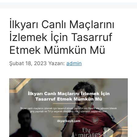
İlkyarı Canlı Maçlarını
İzlemek İçin Tasarruf
Etmek Mümkün Mü
Şubat 18, 2023
Yazarı:
admin