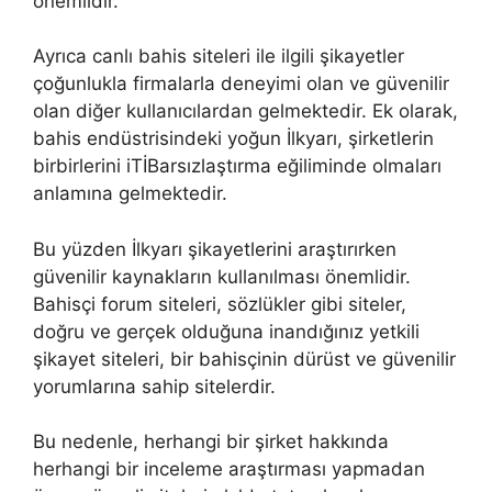
önemlidir.
Ayrıca canlı bahis siteleri ile ilgili şikayetler
çoğunlukla firmalarla deneyimi olan ve güvenilir
olan diğer kullanıcılardan gelmektedir. Ek olarak,
bahis endüstrisindeki yoğun İlkyarı, şirketlerin
birbirlerini iTİBarsızlaştırma eğiliminde olmaları
anlamına gelmektedir.
Bu yüzden İlkyarı şikayetlerini araştırırken
güvenilir kaynakların kullanılması önemlidir.
Bahisçi forum siteleri, sözlükler gibi siteler,
doğru ve gerçek olduğuna inandığınız yetkili
şikayet siteleri, bir bahisçinin dürüst ve güvenilir
yorumlarına sahip sitelerdir.
Bu nedenle, herhangi bir şirket hakkında
herhangi bir inceleme araştırması yapmadan