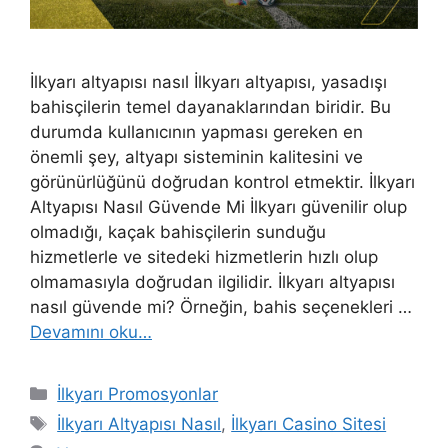
İlkyarı altyapısı nasıl İlkyarı altyapısı, yasadışı
bahisçilerin temel dayanaklarından biridir. Bu
durumda kullanıcının yapması gereken en
önemli şey, altyapı sisteminin kalitesini ve
görünürlüğünü doğrudan kontrol etmektir. İlkyarı
Altyapısı Nasıl Güvende Mi İlkyarı güvenilir olup
olmadığı, kaçak bahisçilerin sunduğu
hizmetlerle ve sitedeki hizmetlerin hızlı olup
olmamasıyla doğrudan ilgilidir. İlkyarı altyapısı
nasıl güvende mi? Örneğin, bahis seçenekleri …
Devamını oku…
Kategoriler
İlkyarı Promosyonlar
Etiketler
İlkyarı Altyapısı Nasıl
,
İlkyarı Casino Sitesi