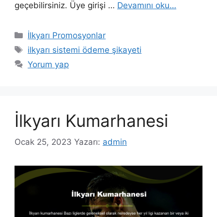
geçebilirsiniz. Üye girişi …
Devamını oku…
Kategoriler
İlkyarı Promosyonlar
Etiketler
ilkyarı sistemi ödeme şikayeti
Yorum yap
İlkyarı Kumarhanesi
Ocak 25, 2023
Yazarı:
admin