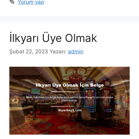
Yorum yap
İlkyarı Üye Olmak
Şubat 22, 2023
Yazarı:
admin