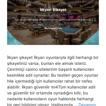
İlkyarı şikayet İlkyarı oyunlarıyla ilgili herhangi bir
şikayetiniz varsa, bunları ele almak isteriz.
Çevrimiçi casino sitelerinin başarılı kullanıcıları
kesinlikle adil oynarlar. Bu testleri geçen oyunlar
hile içermediği için kullanıcılar rahat bir nefes
alabilir. İlkyarı güvenilir mi4Tüm kullanıcılar adil
ve güvenilir bir ortamda oynadığını bilir, bu
nedenle kullanıcıların oyun hakkında herhangi
bir geri bildirimi olmaz. Halihazırda …
Devamını