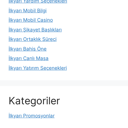
İlkyarı Yardım Seçenekleri
İlkyarı Mobil Bilgi
İlkyarı Mobil Casino
İlkyarı Şikayet Başlıkları
İlkyarı Ortaklık Süreci
İlkyarı Bahis Öne
İlkyarı Canlı Masa
İlkyarı Yatırım Seçenekleri
Kategoriler
İlkyarı Promosyonlar