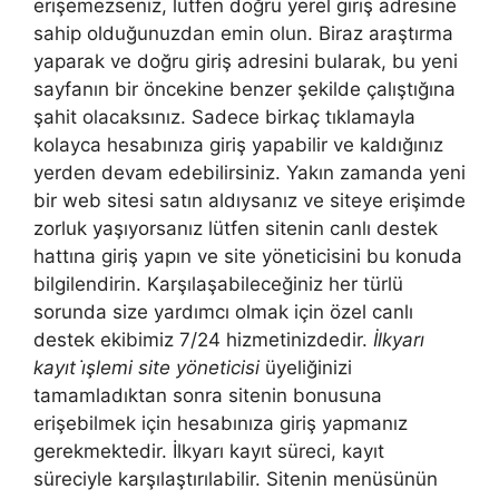
erişemezseniz, lütfen doğru yerel giriş adresine
sahip olduğunuzdan emin olun. Biraz araştırma
yaparak ve doğru giriş adresini bularak, bu yeni
sayfanın bir öncekine benzer şekilde çalıştığına
şahit olacaksınız. Sadece birkaç tıklamayla
kolayca hesabınıza giriş yapabilir ve kaldığınız
yerden devam edebilirsiniz. Yakın zamanda yeni
bir web sitesi satın aldıysanız ve siteye erişimde
zorluk yaşıyorsanız lütfen sitenin canlı destek
hattına giriş yapın ve site yöneticisini bu konuda
bilgilendirin. Karşılaşabileceğiniz her türlü
sorunda size yardımcı olmak için özel canlı
destek ekibimiz 7/24 hizmetinizdedir.
İlkyarı
kayıt i̇şlemi site yöneticisi
üyeliğinizi
tamamladıktan sonra sitenin bonusuna
erişebilmek için hesabınıza giriş yapmanız
gerekmektedir. İlkyarı kayıt süreci, kayıt
süreciyle karşılaştırılabilir. Sitenin menüsünün