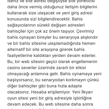
iseniz ve site adresi değiştiyse site yöneticisi
daha önce vermiş olduğunuz iletişim bilgilerini
kullanarak size ulaşacak ve yeni giriş adresi
konusunda sizi bilgilendirecektir. Bahis
sağlayıcılarının sürekli değişen adresleri
bahisçiler için çok az önem taşıyor. Çevrimiçi
bahis oynayan bireyler bu senaryoya alışkındır
ve bir bahis sitesine ulaşılamadığında hemen
alternatif bir site arayışına girerek bahis
faaliyetlerine kaldıkları yerden devam ederler.
Bu, bir web sitesini geçici olarak engellemenin
casino severler üzerinde zararlı bir etkisi
olmayacağı anlamına gelir. Bahis oynamaya yeni
başlıyorsanız, bu senaryodan korkmayın çünkü
diğer bahisçiler gibi buna hızla adapte
olacaksınız. Hesaba erişilemiyor. Yeni İlkyarı
oyun sitesi yeni bir giriş adresiyle işbirliğine
devam edecek. Bu web sitesine daha sonra