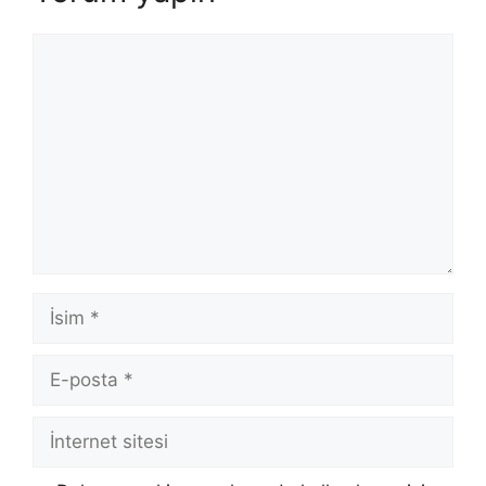
Yorum
İsim
E-
posta
İnternet
sitesi