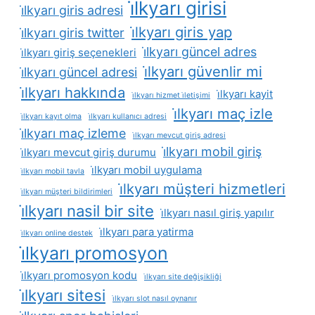
i̇lkyarı girisi
i̇lkyarı giris adresi
i̇lkyarı giris yap
i̇lkyarı giris twitter
i̇lkyarı güncel adres
i̇lkyarı giriş seçenekleri
i̇lkyarı güvenlir mi
i̇lkyarı güncel adresi
i̇lkyarı hakkında
i̇lkyarı kayit
i̇lkyarı hizmet i̇letişimi
i̇lkyarı maç izle
i̇lkyarı kayıt olma
i̇lkyarı kullanıcı adresi
i̇lkyarı maç izleme
i̇lkyarı mevcut giriş adresi
i̇lkyarı mobil giriş
i̇lkyarı mevcut giriş durumu
i̇lkyarı mobil uygulama
i̇lkyarı mobil tavla
i̇lkyarı müşteri hizmetleri
i̇lkyarı müşteri bildirimleri
i̇lkyarı nasil bir site
i̇lkyarı nasıl giriş yapılır
i̇lkyarı para yatirma
i̇lkyarı online destek
i̇lkyarı promosyon
i̇lkyarı promosyon kodu
i̇lkyarı site değişikliği
i̇lkyarı sitesi
i̇lkyarı slot nasıl oynanır