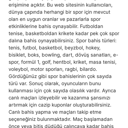
erişimine açıktır. Bu web sitesinin kullanıcıları,
dünya çapında herhangi bir spor için mevcut
olan en uygun oranlar ve pazarlarla spor
etkinliklerine bahis oynayabilir. Futboldan
tenise, basketboldan krikete kadar pek çok spor
dalına bahis oynayabilirsiniz. Spor bahis türleri:
tenis, futbol, ​​basketbol, ​​beyzbol, hokey,
bisiklet, boks, bowling, dart, dövüş sanatları, e-
spor, formül 1, golf, hentbol, ​​kriket, masa tenisi,
voleybol, motor sporları, ragbi, bilardo.
Gördüğünüz gibi spor bahislerinin çok sayıda
türü var. Sonuç olarak, oyuncuların bunu
kullanması için çok sayıda olasılık vardır. Ayrıca
canlı maçları izleyebilir ve kazanma şansınızı
artırmak için cazip kuponlar oluşturabilirsiniz.
Canlı bahis yapma ve maçları takip etme
seçeneğiniz bulunmaktadır. Maç başlamadan
önce veya bitiş düdüğü çalıncaya kadar bahis