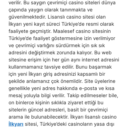
verilir. Bu saygın çevrimiçi casino siteleri dünya
çapında yaygın olarak tanınmakta ve
güvenilmektedir. Lisanslı casino sitesi olan
İlkyarı yeni kayıt süreci Türkiye’de resmi olarak
faaliyete geçmiştir. Maalesef casino sitesinin
Türkiye’de faaliyet göstermesine izin verilmiyor
ve çevrimiçi varlığını sürdürmek için sık sık
adresini değiştirmek zorunda kalıyor. Bu web
sitesine erişim için her gün aynı internet adresini
kullanmamanız tavsiye edilir. Bunu başarmak
için yeni İlkyarı giriş adresinizi kapsamlı bir
şekilde anlamanız çok önemlidir. Site üyelerine
genellikle yeni adres hakkında e-posta ve kısa
mesaj yoluyla bilgi verilir. Takip edilmeseler bile,
on binlerce kişinin sıklıkla ziyaret ettiği bu
sitelerin güncel adresleri, basit bir çevrimiçi
arama ile bulunabilecektir. İlkyarı lisanslı casino
İlkyarı
sitesi, Türkiye’deki casinoların yasa dışı