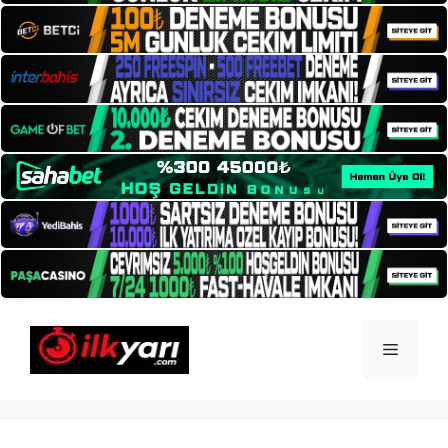
İçeriğe
atla
Menü