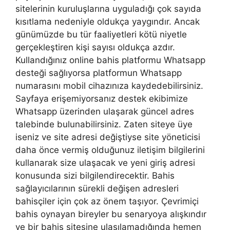
sitelerinin kuruluşlarına uyguladığı çok sayıda
kısıtlama nedeniyle oldukça yaygındır. Ancak
günümüzde bu tür faaliyetleri kötü niyetle
gerçekleştiren kişi sayısı oldukça azdır.
Kullandığınız online bahis platformu Whatsapp
desteği sağlıyorsa platformun Whatsapp
numarasını mobil cihazınıza kaydedebilirsiniz.
Sayfaya erişemiyorsanız destek ekibimize
Whatsapp üzerinden ulaşarak güncel adres
talebinde bulunabilirsiniz. Zaten siteye üye
iseniz ve site adresi değiştiyse site yöneticisi
daha önce vermiş olduğunuz iletişim bilgilerini
kullanarak size ulaşacak ve yeni giriş adresi
konusunda sizi bilgilendirecektir. Bahis
sağlayıcılarının sürekli değişen adresleri
bahisçiler için çok az önem taşıyor. Çevrimiçi
bahis oynayan bireyler bu senaryoya alışkındır
ve bir bahis sitesine ulaşılamadığında hemen