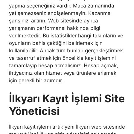
yapma seçeneğiniz vardır. Maça zamanında
yetişemezseniz endişelenmeyin. Kazanma
şansınızı artırın. Web sitesinde ayrıca
yarışmanın performansı hakkında bilgi
verilmektedir. Bu istatistikler hangi takımların ve
oyunların bahis çektiğini belirlemek için
kullanılabilir. Ancak tüm bunları gerçekleştirmek
ve tasarruf etmek için öncelikle kayıt işlemini
tamamlayıp hesap açmalısınız. Hesap açmak,
ihtiyacınız olan hizmet veya ürünlere erişmek
için gerekli bir adımdır.
İlkyarı Kayıt İşlemi Site
Yöneticisi
İlkyarı kayıt işlemi artık yeni İlkyarı web sitesinde