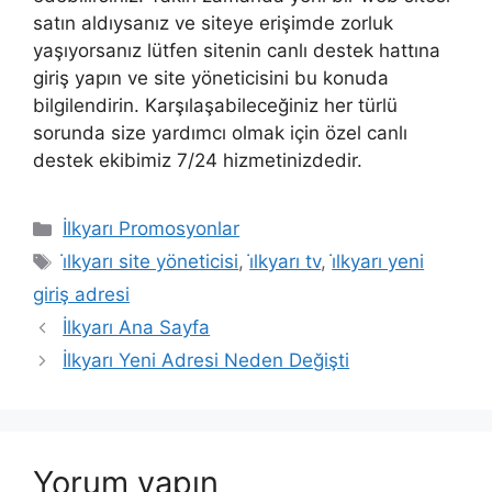
satın aldıysanız ve siteye erişimde zorluk
yaşıyorsanız lütfen sitenin canlı destek hattına
giriş yapın ve site yöneticisini bu konuda
bilgilendirin. Karşılaşabileceğiniz her türlü
sorunda size yardımcı olmak için özel canlı
destek ekibimiz 7/24 hizmetinizdedir.
Kategoriler
İlkyarı Promosyonlar
Etiketler
i̇lkyarı site yöneticisi
,
i̇lkyarı tv
,
i̇lkyarı yeni
giriş adresi
İlkyarı Ana Sayfa
İlkyarı Yeni Adresi Neden Değişti
Yorum yapın