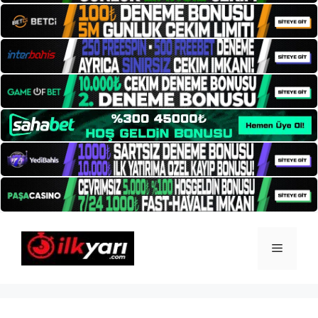
İçeriğe
atla
Menü