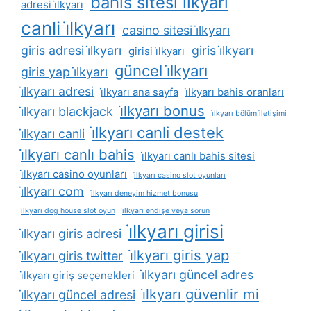
bahis sitesi i̇lkyarı
adresi i̇lkyarı
canli i̇lkyarı
casino sitesi i̇lkyarı
giris adresi i̇lkyarı
giris i̇lkyarı
girisi i̇lkyarı
güncel i̇lkyarı
giris yap i̇lkyarı
i̇lkyarı adresi
i̇lkyarı ana sayfa
i̇lkyarı bahis oranları
i̇lkyarı bonus
i̇lkyarı blackjack
i̇lkyarı bölüm i̇letişimi
i̇lkyarı canli destek
i̇lkyarı canli
i̇lkyarı canlı bahis
i̇lkyarı canlı bahis sitesi
i̇lkyarı casino oyunları
i̇lkyarı casino slot oyunları
i̇lkyarı com
i̇lkyarı deneyim hizmet bonusu
i̇lkyarı dog house slot oyun
i̇lkyarı endişe veya sorun
i̇lkyarı girisi
i̇lkyarı giris adresi
i̇lkyarı giris yap
i̇lkyarı giris twitter
i̇lkyarı güncel adres
i̇lkyarı giriş seçenekleri
i̇lkyarı güvenlir mi
i̇lkyarı güncel adresi