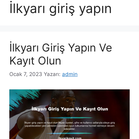
İlkyarı giriş yapın
İlkyarı Giriş Yapın Ve
Kayıt Olun
Ocak 7, 2023
Yazarı:
admin