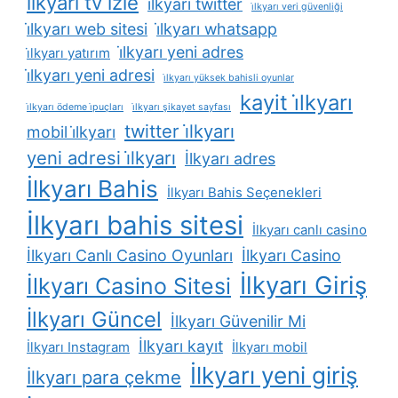
i̇lkyarı tv izle
i̇lkyarı twitter
i̇lkyarı veri güvenliği
i̇lkyarı web sitesi
i̇lkyarı whatsapp
i̇lkyarı yeni adres
i̇lkyarı yatırım
i̇lkyarı yeni adresi
i̇lkyarı yüksek bahisli oyunlar
kayit i̇lkyarı
i̇lkyarı ödeme i̇puçları
i̇lkyarı şikayet sayfası
twitter i̇lkyarı
mobil i̇lkyarı
yeni adresi i̇lkyarı
İlkyarı adres
İlkyarı Bahis
İlkyarı Bahis Seçenekleri
İlkyarı bahis sitesi
İlkyarı canlı casino
İlkyarı Canlı Casino Oyunları
İlkyarı Casino
İlkyarı Giriş
İlkyarı Casino Sitesi
İlkyarı Güncel
İlkyarı Güvenilir Mi
İlkyarı kayıt
İlkyarı Instagram
İlkyarı mobil
İlkyarı yeni giriş
İlkyarı para çekme