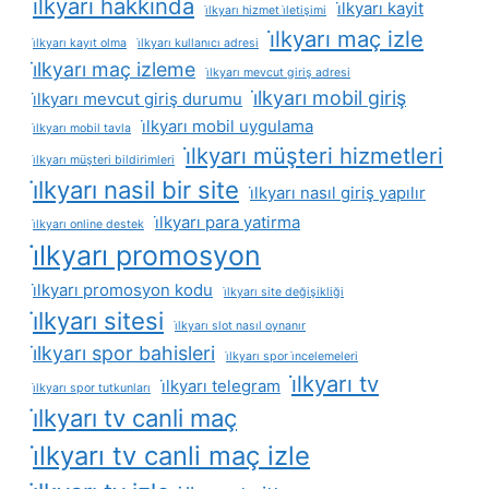
i̇lkyarı hakkında
i̇lkyarı kayit
i̇lkyarı hizmet i̇letişimi
i̇lkyarı maç izle
i̇lkyarı kayıt olma
i̇lkyarı kullanıcı adresi
i̇lkyarı maç izleme
i̇lkyarı mevcut giriş adresi
i̇lkyarı mobil giriş
i̇lkyarı mevcut giriş durumu
i̇lkyarı mobil uygulama
i̇lkyarı mobil tavla
i̇lkyarı müşteri hizmetleri
i̇lkyarı müşteri bildirimleri
i̇lkyarı nasil bir site
i̇lkyarı nasıl giriş yapılır
i̇lkyarı para yatirma
i̇lkyarı online destek
i̇lkyarı promosyon
i̇lkyarı promosyon kodu
i̇lkyarı site değişikliği
i̇lkyarı sitesi
i̇lkyarı slot nasıl oynanır
i̇lkyarı spor bahisleri
i̇lkyarı spor i̇ncelemeleri
i̇lkyarı tv
i̇lkyarı telegram
i̇lkyarı spor tutkunları
i̇lkyarı tv canli maç
i̇lkyarı tv canli maç izle