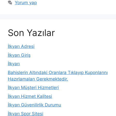
Yorum yap
Son Yazılar
İlkyarı Adresi
İlkyarı Giriş
İlkyarı
Bahislerin Altındaki Oranlara Tıklayıp Kuponlarını
Hazırlamaları Gerekmektedir.
İlkyarı Müşteri Hizmetleri
İlkyarı Hizmet Kalitesi
İlkyarı Güvenilirlik Durumu
İlkyarı Spor Sitesi