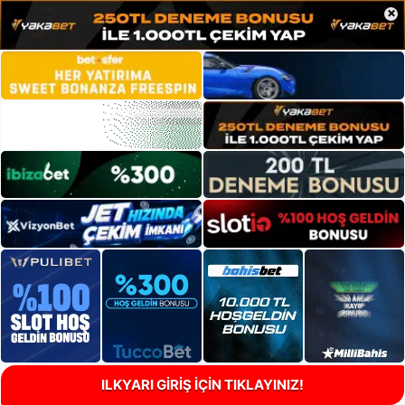
×
ILKYARI GİRİŞ İÇİN TIKLAYINIZ!