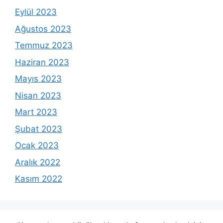
Eylül 2023
Ağustos 2023
Temmuz 2023
Haziran 2023
Mayıs 2023
Nisan 2023
Mart 2023
Şubat 2023
Ocak 2023
Aralık 2022
Kasım 2022