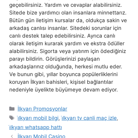
geçebilirsiniz. Yardım ve cevaplar alabilirsiniz.
Sitede bize yardımcı olan insanlara minnettarız.
Bütün gün iletişim kursalar da, oldukça sakin ve
arkadaş canlısı insanlar. Sitedeki sorunlar için
canlı destek talep edebilirsiniz. Ayrıca canlı
olarak iletişim kurarak yardım ve ekstra ödüller
alabilirsiniz. Sigorta veya yatırım için ödediğiniz
parayı bildirin. Görüşlerinizi paylaşan
arkadaşlarınız olduğunda, herkesi mutlu eder.
Ve bunun gibi, yıllar boyunca popülerliklerini
koruyan İlkyarı bahisleri, kişisel bağlantılar
nedeniyle üyelikte büyümeye devam ediyor.
Kategoriler
İlkyarı Promosyonlar
Etiketler
i̇lkyarı mobil bilgi
,
i̇lkyarı tv canli maç izle
,
i̇lkyarı whatsapp hattı
İlkyarı Mobil Casino