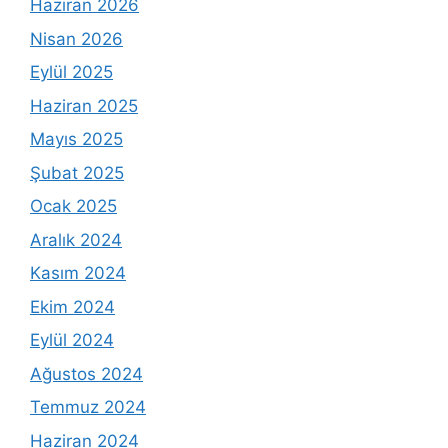
Haziran 2026
Nisan 2026
Eylül 2025
Haziran 2025
Mayıs 2025
Şubat 2025
Ocak 2025
Aralık 2024
Kasım 2024
Ekim 2024
Eylül 2024
Ağustos 2024
Temmuz 2024
Haziran 2024