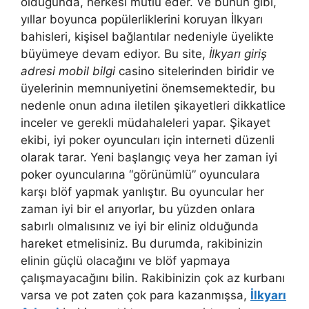
olduğunda, herkesi mutlu eder. Ve bunun gibi,
yıllar boyunca popülerliklerini koruyan İlkyarı
bahisleri, kişisel bağlantılar nedeniyle üyelikte
büyümeye devam ediyor. Bu site,
İlkyarı giriş
adresi mobil bilgi
casino sitelerinden biridir ve
üyelerinin memnuniyetini önemsemektedir, bu
nedenle onun adına iletilen şikayetleri dikkatlice
inceler ve gerekli müdahaleleri yapar. Şikayet
ekibi, iyi poker oyuncuları için interneti düzenli
olarak tarar. Yeni başlangıç veya her zaman iyi
poker oyuncularına “görünümlü” oyunculara
karşı blöf yapmak yanlıştır. Bu oyuncular her
zaman iyi bir el arıyorlar, bu yüzden onlara
sabırlı olmalısınız ve iyi bir eliniz olduğunda
hareket etmelisiniz. Bu durumda, rakibinizin
elinin güçlü olacağını ve blöf yapmaya
çalışmayacağını bilin. Rakibinizin çok az kurbanı
varsa ve pot zaten çok para kazanmışsa,
İlkyarı