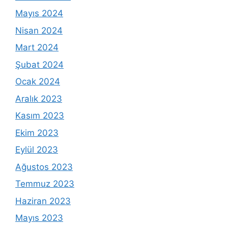
Mayıs 2024
Nisan 2024
Mart 2024
Şubat 2024
Ocak 2024
Aralık 2023
Kasım 2023
Ekim 2023
Eylül 2023
Ağustos 2023
Temmuz 2023
Haziran 2023
Mayıs 2023