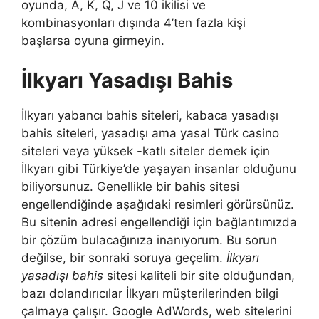
oyunda, A, K, Q, J ve 10 ikilisi ve
kombinasyonları dışında 4’ten fazla kişi
başlarsa oyuna girmeyin.
İlkyarı Yasadışı Bahis
İlkyarı yabancı bahis siteleri, kabaca yasadışı
bahis siteleri, yasadışı ama yasal Türk casino
siteleri veya yüksek -katlı siteler demek için
İlkyarı gibi Türkiye’de yaşayan insanlar olduğunu
biliyorsunuz. Genellikle bir bahis sitesi
engellendiğinde aşağıdaki resimleri görürsünüz.
Bu sitenin adresi engellendiği için bağlantımızda
bir çözüm bulacağınıza inanıyorum. Bu sorun
değilse, bir sonraki soruya geçelim.
İlkyarı
yasadışı bahis
sitesi kaliteli bir site olduğundan,
bazı dolandırıcılar İlkyarı müşterilerinden bilgi
çalmaya çalışır. Google AdWords, web sitelerini