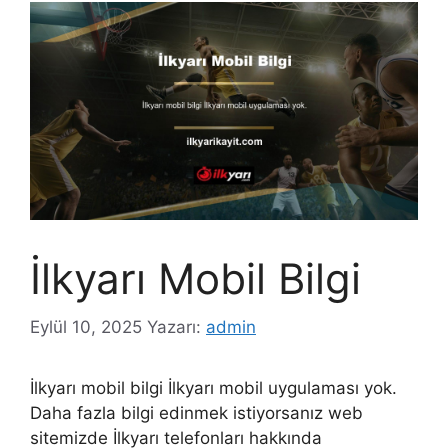
İlkyarı Mobil Bilgi
Eylül 10, 2025
Yazarı:
admin
İlkyarı mobil bilgi İlkyarı mobil uygulaması yok.
Daha fazla bilgi edinmek istiyorsanız web
sitemizde İlkyarı telefonları hakkında