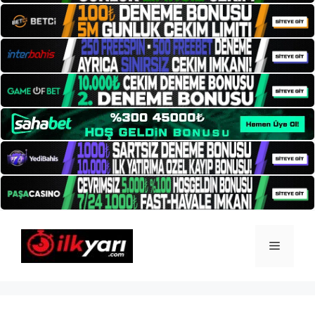
İçeriğe
atla
Menü