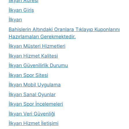
İlkyarı Adresi
İlkyarı Giriş
İlkyarı
Bahislerin Altındaki Oranlara Tıklayıp Kuponlarını
Hazırlamaları Gerekmektedir.
İlkyarı Müşteri Hizmetleri
İlkyarı Hizmet Kalitesi
İlkyarı Güvenilirlik Durumu
İlkyarı Spor Sitesi
İlkyarı Mobil Uygulama
İlkyarı Sanal Oyunlar
İlkyarı Spor İncelemeleri
İlkyarı Veri Güvenliği
İlkyarı Hizmet İletişimi