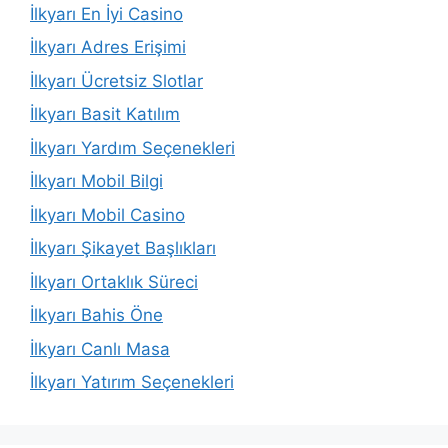
İlkyarı En İyi Casino
İlkyarı Adres Erişimi
İlkyarı Ücretsiz Slotlar
İlkyarı Basit Katılım
İlkyarı Yardım Seçenekleri
İlkyarı Mobil Bilgi
İlkyarı Mobil Casino
İlkyarı Şikayet Başlıkları
İlkyarı Ortaklık Süreci
İlkyarı Bahis Öne
İlkyarı Canlı Masa
İlkyarı Yatırım Seçenekleri