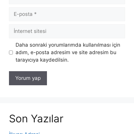
E-
posta
İnternet
sitesi
Daha sonraki yorumlarımda kullanılması için
adım, e-posta adresim ve site adresim bu
tarayıcıya kaydedilsin.
Son Yazılar