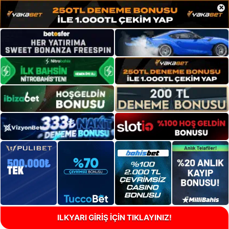
×
ILKYARI GİRİŞ İÇİN TIKLAYINIZ!