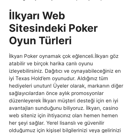
İlkyarı Web
Sitesindeki Poker
Oyun Türleri
İlkyarı Poker oynamak çok eğlenceli.İlkyarı göz
atabilir ve birçok harika canlı oyunu
izleyebilirsiniz. Dağıtıcı ve oynayabileceğiniz en
iyi Texas Hold’em oyunudur. Aldığınız tüm
hediyeleri unutun! Üyeler olarak, markanın diğer
sağlayıcılardan önce aylık promosyonlar
düzenleyerek İlkyarı müşteri desteği için en iyi
avantajları sunduğunu biliyoruz. İlkyarı, casino
web siteniz için ihtiyacınız olan hemen hemen
her şeyi sağlar. Yerel lisanslı ve güvenilir
olduğumuz için kişisel bilgilerinizi veya gelirinizi