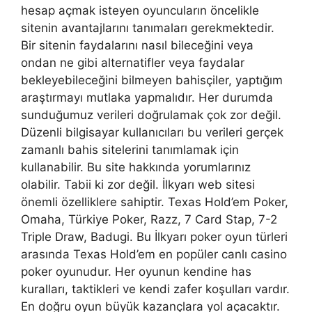
hesap açmak isteyen oyuncuların öncelikle
sitenin avantajlarını tanımaları gerekmektedir.
Bir sitenin faydalarını nasıl bileceğini veya
ondan ne gibi alternatifler veya faydalar
bekleyebileceğini bilmeyen bahisçiler, yaptığım
araştırmayı mutlaka yapmalıdır. Her durumda
sunduğumuz verileri doğrulamak çok zor değil.
Düzenli bilgisayar kullanıcıları bu verileri gerçek
zamanlı bahis sitelerini tanımlamak için
kullanabilir. Bu site hakkında yorumlarınız
olabilir. Tabii ki zor değil. İlkyarı web sitesi
önemli özelliklere sahiptir. Texas Hold’em Poker,
Omaha, Türkiye Poker, Razz, 7 Card Stap, 7-2
Triple Draw, Badugi. Bu İlkyarı poker oyun türleri
arasında Texas Hold’em en popüler canlı casino
poker oyunudur. Her oyunun kendine has
kuralları, taktikleri ve kendi zafer koşulları vardır.
En doğru oyun büyük kazançlara yol açacaktır.