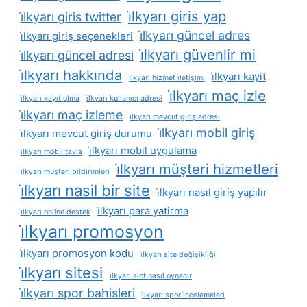
i̇lkyarı giris yap
i̇lkyarı giris twitter
i̇lkyarı güncel adres
i̇lkyarı giriş seçenekleri
i̇lkyarı güvenlir mi
i̇lkyarı güncel adresi
i̇lkyarı hakkında
i̇lkyarı kayit
i̇lkyarı hizmet i̇letişimi
i̇lkyarı maç izle
i̇lkyarı kayıt olma
i̇lkyarı kullanıcı adresi
i̇lkyarı maç izleme
i̇lkyarı mevcut giriş adresi
i̇lkyarı mobil giriş
i̇lkyarı mevcut giriş durumu
i̇lkyarı mobil uygulama
i̇lkyarı mobil tavla
i̇lkyarı müşteri hizmetleri
i̇lkyarı müşteri bildirimleri
i̇lkyarı nasil bir site
i̇lkyarı nasıl giriş yapılır
i̇lkyarı para yatirma
i̇lkyarı online destek
i̇lkyarı promosyon
i̇lkyarı promosyon kodu
i̇lkyarı site değişikliği
i̇lkyarı sitesi
i̇lkyarı slot nasıl oynanır
i̇lkyarı spor bahisleri
i̇lkyarı spor i̇ncelemeleri