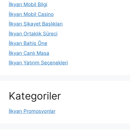
İlkyarı Mobil Bilgi
İlkyarı Mobil Casino
İlkyarı Şikayet Başlıkları
İlkyarı Ortaklık Süreci
İlkyarı Bahis Öne
İlkyarı Canlı Masa
İlkyarı Yatırım Seçenekleri
Kategoriler
İlkyarı Promosyonlar