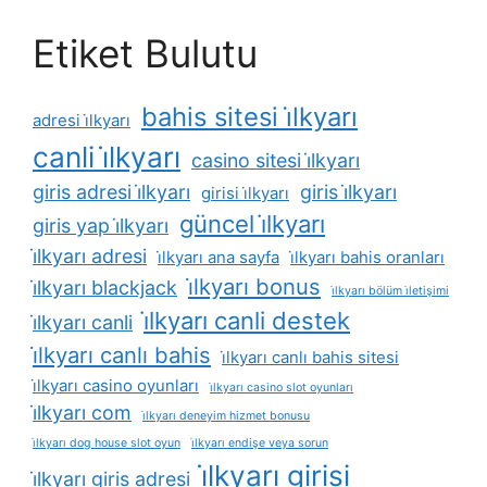
Etiket Bulutu
bahis sitesi i̇lkyarı
adresi i̇lkyarı
canli i̇lkyarı
casino sitesi i̇lkyarı
giris adresi i̇lkyarı
giris i̇lkyarı
girisi i̇lkyarı
güncel i̇lkyarı
giris yap i̇lkyarı
i̇lkyarı adresi
i̇lkyarı ana sayfa
i̇lkyarı bahis oranları
i̇lkyarı bonus
i̇lkyarı blackjack
i̇lkyarı bölüm i̇letişimi
i̇lkyarı canli destek
i̇lkyarı canli
i̇lkyarı canlı bahis
i̇lkyarı canlı bahis sitesi
i̇lkyarı casino oyunları
i̇lkyarı casino slot oyunları
i̇lkyarı com
i̇lkyarı deneyim hizmet bonusu
i̇lkyarı dog house slot oyun
i̇lkyarı endişe veya sorun
i̇lkyarı girisi
i̇lkyarı giris adresi